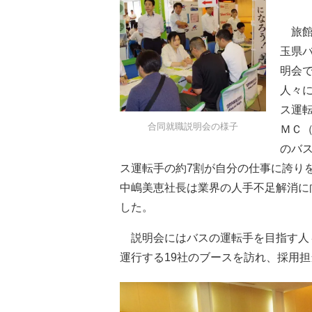
旅館
玉県バ
明会
人々
ス運
合同就職説明会の様子
ＭＣ
のバ
ス運転手の約7割が自分の仕事に誇り
中嶋美恵社長は業界の人手不足解消に
した。
説明会にはバスの運転手を目指す人々
運行する19社のブースを訪れ、採用