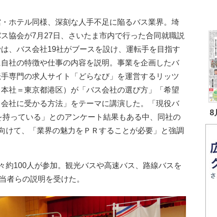
・ホテル同様、深刻な人手不足に陥るバス業界。埼
ス協会が7月27日、さいたま市内で行った合同就職説
では、バス会社19社がブースを設け、運転手を目指す
に自社の特徴や仕事の内容を説明。事業を企画したバ
転手専門の求人サイト「どらなび」を運営するリッツ
（本社＝東京都港区）が「バス会社の選び方」「希望
ス会社に受かる方法」をテーマに講演した。「現役バ
8
を持っている」とのアンケート結果もある中、同社の
向けて、「業界の魅力をＰＲすることが必要」と強調
約100人が参加。観光バスや高速バス、路線バスを
担当者らの説明を受けた。