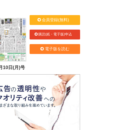
会員登録(無料)
購読(紙・電子版)申込
電子版を読む
月10日(月)号