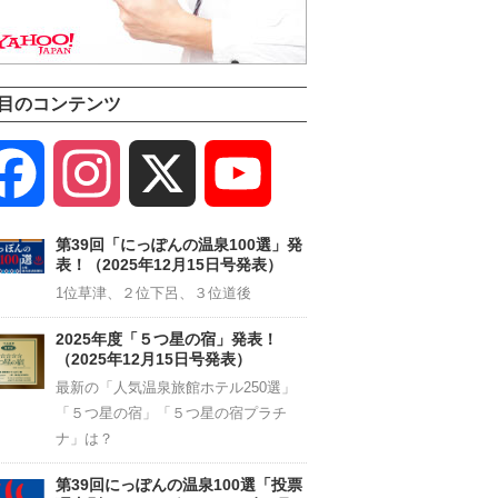
目のコンテンツ
Facebook
Instagram
X
YouTube
Channel
第39回「にっぽんの温泉100選」発
表！（2025年12月15日号発表）
1位草津、２位下呂、３位道後
2025年度「５つ星の宿」発表！
（2025年12月15日号発表）
最新の「人気温泉旅館ホテル250選」
「５つ星の宿」「５つ星の宿プラチ
ナ」は？
第39回にっぽんの温泉100選「投票