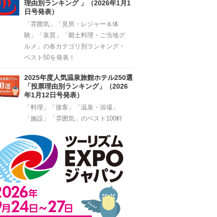
理由別ランキング 」（2026年1月1
日号発表）
「雰囲気」「見所・レジャー＆体
験」「泉質」「郷土料理・ご当地グ
ルメ」の各カテゴリ別ランキング・
ベスト50を発表！
2025年度人気温泉旅館ホテル250選
「投票理由別ランキング」（2026
年1月12日号発表）
「料理」「接客」「温泉・浴場」
「施設」「雰囲気」のベスト100軒