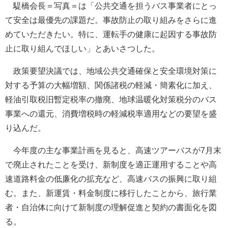
騠橋会長＝写真＝は「公共交通を担うバス事業者にとっ
て安全は最優先の課題だ。事故防止の取り組みをさらに進
めていただきたい。特に、運転手の健康に起因する事故防
止に取り組んでほしい」とあいさつした。
政策要望決議では、地域公共交通確保と安全環境対策に
対する予算の大幅増額、関係諸税の軽減・簡素化に加え、
軽油引取税旧暫定税率の撤廃、地球温暖化対策税分のバス
事業への還元、消費増税時の軽減税率適用などの要望を盛
り込んだ。
今年度の主な事業計画を見ると、高速ツアーバスが7月末
で廃止されたことを受け、新制度を適正運用することや高
速道路料金の低廉化の拡充など、高速バスの振興に取り組
む。また、新運賃・料金制度に移行したことから、旅行業
者・自治体に向けて新制度の理解促進と契約の書面化を図
る。