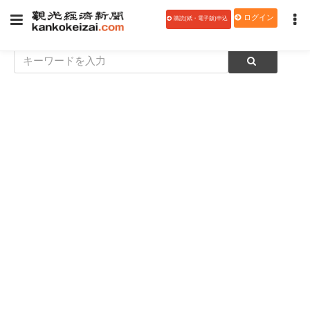
ログイン
購読(紙・電子版)申込