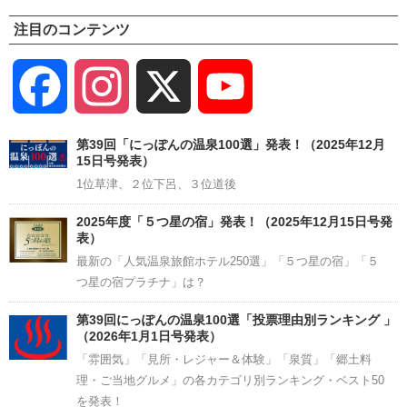
注目のコンテンツ
Facebook
Instagram
X
YouTube
Channel
第39回「にっぽんの温泉100選」発表！（2025年12月
15日号発表）
1位草津、２位下呂、３位道後
2025年度「５つ星の宿」発表！（2025年12月15日号発
表）
最新の「人気温泉旅館ホテル250選」「５つ星の宿」「５
つ星の宿プラチナ」は？
第39回にっぽんの温泉100選「投票理由別ランキング 」
（2026年1月1日号発表）
「雰囲気」「見所・レジャー＆体験」「泉質」「郷土料
理・ご当地グルメ」の各カテゴリ別ランキング・ベスト50
を発表！