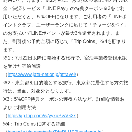
利用いただけます。※2さらに、お支払いの際にモバイル送
金・決済サービス「LINE Pay」の特典クーポン※3をご利
用いただくと、５％OFFになります。ご利用者の「LINEポ
イントクラブ」ユーザーランクに応じて「チャージ&ペイ」
のお支払いでLINEポイントが最大3％還元されます。ま
た、割引後の予約金額に応じて「Trip Coins」※4も貯まり
ます。
※1：7月22日以降に開始する旅行で、宿泊事業者登録承認
を受けた宿泊施設
（
https://www.jata-net.or.jp/gttravel/
）
※2：東京都を目的地とする旅行、東京都に居住する方の旅
行は、当面、対象外となります。
※3：5%OFF特典クーポンの獲得方法など、詳細な情報お
よびご利用方法
（
https://jp.trip.com/w/yyxuBvAGXs
）
※4：Trip Coins に関する詳細