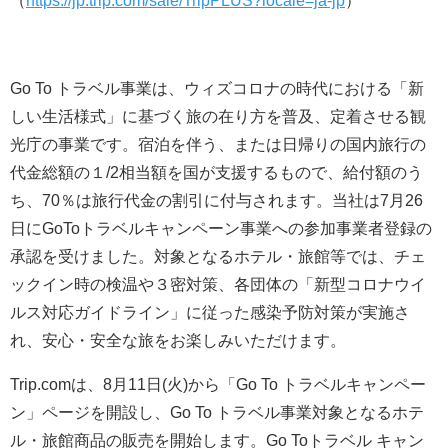
（
https://jp.trip.com/sale/TripPLUS?locale=ja-jp
）
Go To トラベル事業は、ウィズコロナの時代における「新
しい生活様式」に基づく旅の在り方を普及、定着させる観
光庁の事業です。宿泊を伴う、または日帰りの国内旅行の
代金総額の１/2相当額を国が支援するもので、給付額のう
ち、70％は旅行代金の割引に付与されます。当社は7月26
日にGoToトラベルキャンペーン事業への参加事業者登録の
承認を受けました。対象となるホテル・旅館等では、チェ
ックイン時の検温や３密対策、各団体の「新型コロナウイ
ルス対応ガイドライン」に従った感染予防対策が実施さ
れ、安心・安全な旅をお楽しみいただけます。
Trip.comは、8月11日(火)から「Go To トラベルキャンペー
ン」ページを開設し、Go To トラベル事業対象となるホテ
ル・旅館商品の販売を開始します。Go Toトラベル キャン