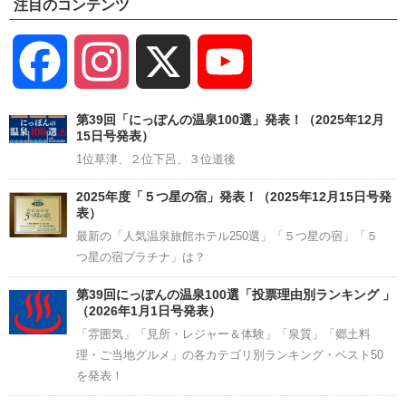
注目のコンテンツ
Facebook
Instagram
X
YouTube
Channel
第39回「にっぽんの温泉100選」発表！（2025年12月
15日号発表）
1位草津、２位下呂、３位道後
2025年度「５つ星の宿」発表！（2025年12月15日号発
表）
最新の「人気温泉旅館ホテル250選」「５つ星の宿」「５
つ星の宿プラチナ」は？
第39回にっぽんの温泉100選「投票理由別ランキング 」
（2026年1月1日号発表）
「雰囲気」「見所・レジャー＆体験」「泉質」「郷土料
理・ご当地グルメ」の各カテゴリ別ランキング・ベスト50
を発表！