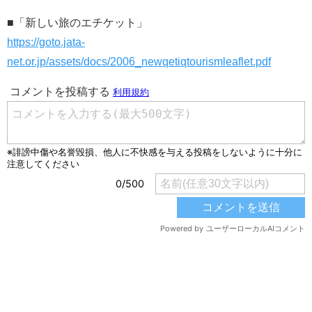
■「新しい旅のエチケット」
https://goto.jata-
net.or.jp/assets/docs/2006_newqetiqtourismleaflet.pdf