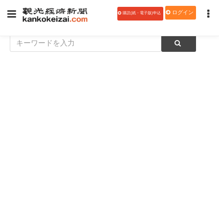
ログイン
購読(紙・電子版)申込