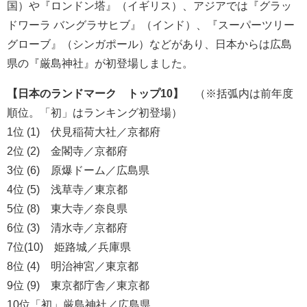
国）や『ロンドン塔』（イギリス）、アジアでは『グラッ
ドワーラ バングラサヒブ』（インド）、『スーパーツリー
グローブ』（シンガポール）などがあり、日本からは広島
県の『厳島神社』が初登場しました。
【日本のランドマーク トップ10】
（※括弧内は前年度
順位。「初」はランキング初登場）
1位 (1) 伏見稲荷大社／京都府
2位 (2) 金閣寺／京都府
3位 (6) 原爆ドーム／広島県
4位 (5) 浅草寺／東京都
5位 (8) 東大寺／奈良県
6位 (3) 清水寺／京都府
7位(10) 姫路城／兵庫県
8位 (4) 明治神宮／東京都
9位 (9) 東京都庁舎／東京都
10位「初」厳島神社／広島県