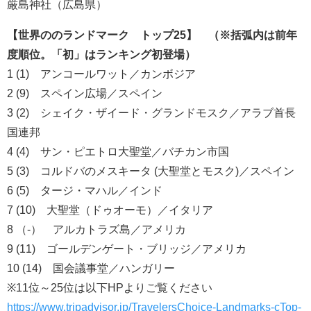
厳島神社（広島県）
【世界ののランドマーク トップ25】 （※括弧内は前年
度順位。「初」はランキング初登場）
1 (1) アンコールワット／カンボジア
2 (9) スペイン広場／スペイン
3 (2) シェイク・ザイード・グランドモスク／アラブ首長
国連邦
4 (4) サン・ピエトロ大聖堂／バチカン市国
5 (3) コルドバのメスキータ (大聖堂とモスク)／スペイン
6 (5) タージ・マハル／インド
7 (10) 大聖堂（ドゥオーモ）／イタリア
8 （-） アルカトラズ島／アメリカ
9 (11) ゴールデンゲート・ブリッジ／アメリカ
10 (14) 国会議事堂／ハンガリー
※11位～25位は以下HPよりご覧ください
https://www.tripadvisor.jp/TravelersChoice-Landmarks-cTop-