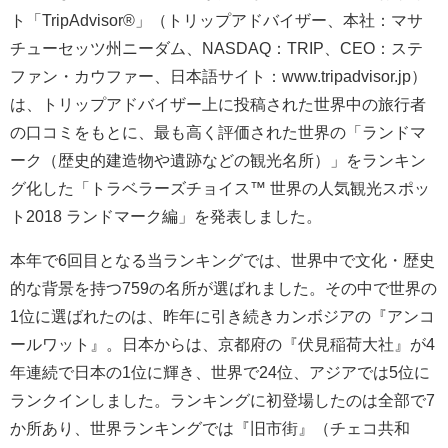
ト「TripAdvisor®」（トリップアドバイザー、本社：マサ
チューセッツ州ニーダム、NASDAQ：TRIP、CEO：ステ
ファン・カウファー、日本語サイト：www.tripadvisor.jp）
は、トリップアドバイザー上に投稿された世界中の旅行者
の口コミをもとに、最も高く評価された世界の「ランドマ
ーク（歴史的建造物や遺跡などの観光名所）」をランキン
グ化した「トラベラーズチョイス™ 世界の人気観光スポッ
ト2018 ランドマーク編」を発表しました。
本年で6回目となる当ランキングでは、世界中で文化・歴史
的な背景を持つ759の名所が選ばれました。その中で世界の
1位に選ばれたのは、昨年に引き続きカンボジアの『アンコ
ールワット』。日本からは、京都府の『伏見稲荷大社』が4
年連続で日本の1位に輝き、世界で24位、アジアでは5位に
ランクインしました。ランキングに初登場したのは全部で7
か所あり、世界ランキングでは『旧市街』（チェコ共和