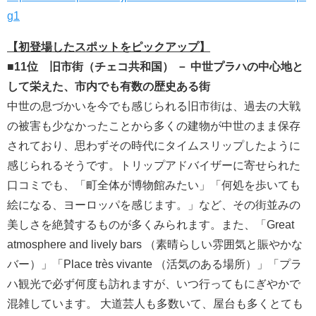
g1
【初登場したスポットをピックアップ】
■11位 旧市街（チェコ共和国） － 中世プラハの中心地と
して栄えた、市内でも有数の歴史ある街
中世の息づかいを今でも感じられる旧市街は、過去の大戦
の被害も少なかったことから多くの建物が中世のまま保存
されており、思わずその時代にタイムスリップしたように
感じられるそうです。トリップアドバイザーに寄せられた
口コミでも、「町全体が博物館みたい」「何処を歩いても
絵になる、ヨーロッパを感じます。」など、その街並みの
美しさを絶賛するものが多くみられます。また、「Great
atmosphere and lively bars （素晴らしい雰囲気と賑やかな
バー）」「Place très vivante （活気のある場所）」「プラ
ハ観光で必ず何度も訪れますが、いつ行ってもにぎやかで
混雑しています。 大道芸人も多数いて、屋台も多くとても