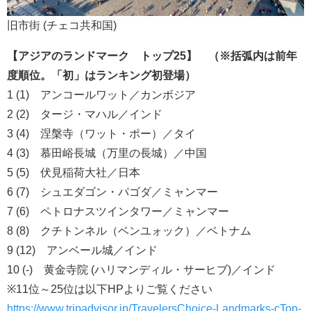
旧市街 (チェコ共和国)
【アジアのランドマーク トップ25】 （※括弧内は前年
度順位。「初」はランキング初登場）
1 (1) アンコールワット／カンボジア
2 (2) タージ・マハル／インド
3 (4) 涅槃寺（ワット・ポー）／タイ
4 (3) 慕田峪長城（万里の長城）／中国
5 (5) 伏見稲荷大社／日本
6 (7) シュエダゴン・パゴダ／ミャンマー
7 (6) ペトロナスツインタワー／ミャンマー
8 (8) クチトンネル（ベンユォック）／ベトナム
9 (12) アンベール城／インド
10 (-) 黄金寺院 (ハリマンディル・サーヒブ)／インド
※11位～25位は以下HPよりご覧ください
https://www.tripadvisor.jp/TravelersChoice-Landmarks-cTop-