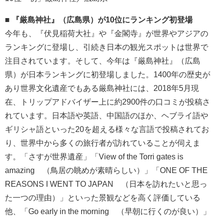
■ 『厳島神社』（広島県）が10位にランキング初登場
今年も、『伏見稲荷大社』や『金閣寺』が世界やアジアの
ランキングに登場し、引続き日本の観光スポットは世界で
注目されています。そして、今年は『厳島神社』（広島
県）が日本ランキングに初登場しました。1400年の歴史が
あり世界文化遺産でもある厳島神社には、2018年5月現
在、トリップアドバイザー上に約2900件の口コミが投稿さ
れています。日本語や英語、中国語のほか、ヘブライ語や
ギリシャ語といった20を超える様々な言語で投稿されてお
り、世界中から多くの旅行者が訪れていることが伺えま
す。「さすが世界遺産」「View of the Torri gates is
amazing （鳥居の眺めが素晴らしい）」「ONE OF THE
REASONS I WENT TO JAPAN （日本を訪れたいと思っ
た一つの理由）」といった景観などを高く評価している
他、「Go early in the morning （早朝に行くのが良い）」