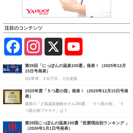
注目のコンテンツ
Facebook
Instagram
X
YouTube
Channel
第39回「にっぽんの温泉100選」発表！（2025年12月
15日号発表）
1位草津、２位下呂、３位道後
2025年度「５つ星の宿」発表！（2025年12月15日号発
表）
最新の「人気温泉旅館ホテル250選」「５つ星の宿」「５
つ星の宿プラチナ」は？
第39回にっぽんの温泉100選「投票理由別ランキング 」
（2026年1月1日号発表）