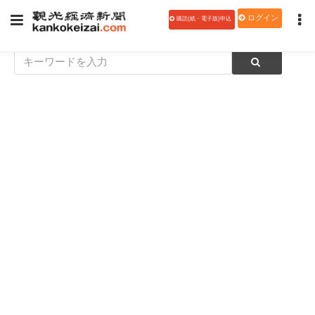
ログイン
購読(紙・電子版)申込