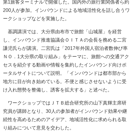
第1旅客ターミナルで開催した。国内外の旅行業関係者ら約
200人が参加。インバウンドによる地域活性化を話し合うワ
ークショップなどを実施した。
基調講演では、大分県由布市で旅館「山城屋」を経営
し、インバウンド推進協議会ＯＩＴＡの会長を務める二宮
謙児氏らが講演。二宮氏は「2017年外国人宿泊者数伸び率
ＮＯ．1大分県の取り組み」をテーマに、旅館への交通アク
セスを紹介する動画や情報を集約したインバウンド向けポ
ータルサイトについて説明。「インバウンドは都市部から
地方に目が向き始めている。不便と感じさせないように受
け入れ態勢を整備し、誘客を拡大する」と述べた。
ワークショップではＪＴＢ総合研究所の山下真輝主席研
究員が講師となり、30人の参加者がインバウンド効果や継
続性を高めるためのアイデア、地域活性化に求められる取
り組みについて意見を交わした。