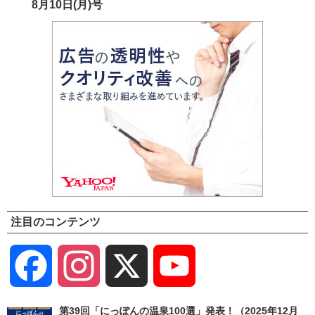
8月10日(月)号
注目のコンテンツ
Facebook
Instagram
X
YouTube
Channel
第39回「にっぽんの温泉100選」発表！（2025年12月