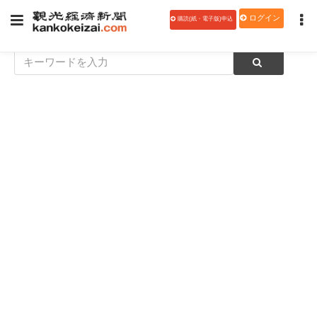
ログイン
購読(紙・電子版)申込