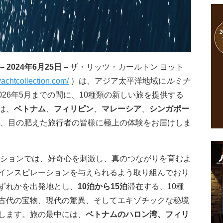
– 2024年6月25日 –
ザ・リッツ・カールトン ヨット
yachtcollection.com/
）は、アジア太平洋地域に
ルミナ
2026年5月までの間に、10種類の新しい旅を提供する
は、
ベトナム
、
フィリピン
、
マレーシア
、
シンガポー
訪れ、目の肥えた旅行者の皆様に極上の体験をお届けしま
クションでは、好奇心を刺激し、真のつながりを育むよ
インスピレーションを与えられるよう取り組んでおり
ずれかを出発地とし、
10泊から15泊
滞在する、10種
古代の宝物、現代の驚異、そしてエキゾチックな秘境
します。旅の最中には、
ベトナムのハロン湾、フィリ