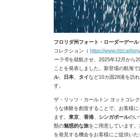
フロリダ州フォート・ローダーデール
コレクション（
https://www.ritzcarlton
ーラ号
を就航させ、2025年12月から
ことを発表しました。新登場の航海で
ル
、
日本
、
タイ
など10カ国28港を
す。
ザ・リッツ・カールトン ヨットコレ
うな体験を創造することで、お客様に
ます。
東京
、
香港
、
シンガポール
のい
類の
魅惑的な旅
をご用意しています。
を発見する機会をお客様にご提供いた