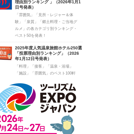
理由別ランキング 」（2026年1月1
日号発表）
「雰囲気」「見所・レジャー＆体
験」「泉質」「郷土料理・ご当地グ
ルメ」の各カテゴリ別ランキング・
ベスト50を発表！
2025年度人気温泉旅館ホテル250選
「投票理由別ランキング」（2026
年1月12日号発表）
「料理」「接客」「温泉・浴場」
「施設」「雰囲気」のベスト100軒