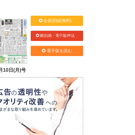
会員登録(無料)
購読(紙・電子版)申込
電子版を読む
月10日(月)号