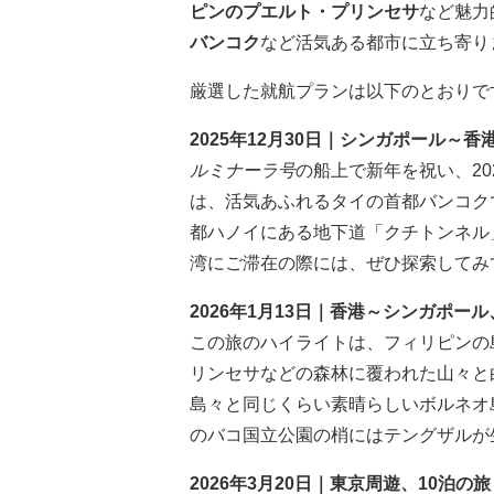
ピンのプエルト・プリンセサ
など魅力
バンコク
など活気ある都市に立ち寄り
厳選した就航プランは以下のとおりで
2025年12月30日｜シンガポール～香
ルミナーラ号
の船上で新年を祝い、2
は、活気あふれるタイの首都バンコク
都ハノイにある地下道「クチトンネル
湾にご滞在の際には、ぜひ探索してみ
2026年1月13日｜香港～シンガポール
この旅のハイライトは、フィリピンの
リンセサなどの森林に覆われた山々と
島々と同じくらい素晴らしいボルネオ
のバコ国立公園の梢にはテングザルが
2026年3月20日｜東京周遊、10泊の旅