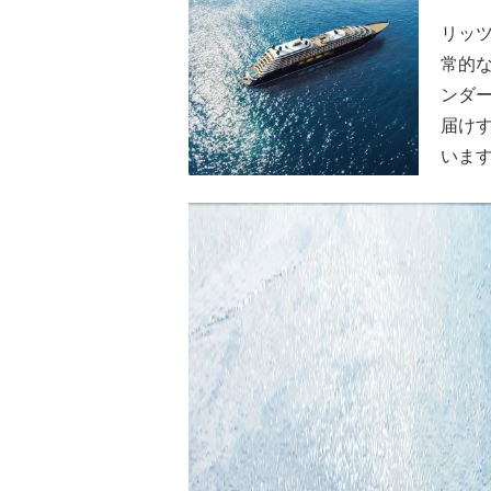
リッ
常的
ンダ
届け
いま