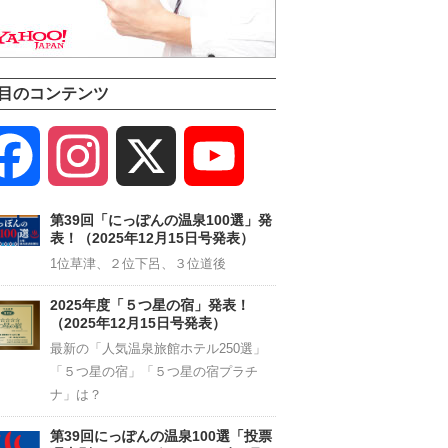
目のコンテンツ
Facebook
Instagram
X
YouTube
Channel
第39回「にっぽんの温泉100選」発
表！（2025年12月15日号発表）
1位草津、２位下呂、３位道後
2025年度「５つ星の宿」発表！
（2025年12月15日号発表）
最新の「人気温泉旅館ホテル250選」
「５つ星の宿」「５つ星の宿プラチ
ナ」は？
第39回にっぽんの温泉100選「投票