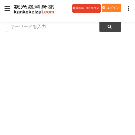
ログイン
購読(紙・電子版)申込