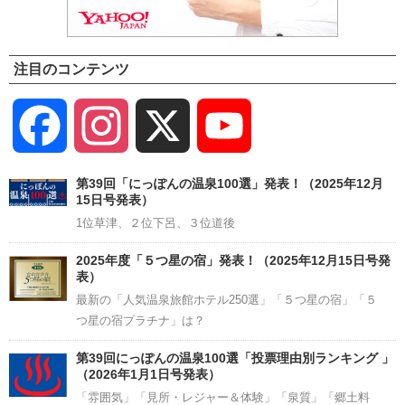
注目のコンテンツ
Facebook
Instagram
X
YouTube
Channel
第39回「にっぽんの温泉100選」発表！（2025年12月
15日号発表）
1位草津、２位下呂、３位道後
2025年度「５つ星の宿」発表！（2025年12月15日号発
表）
最新の「人気温泉旅館ホテル250選」「５つ星の宿」「５
つ星の宿プラチナ」は？
第39回にっぽんの温泉100選「投票理由別ランキング 」
（2026年1月1日号発表）
「雰囲気」「見所・レジャー＆体験」「泉質」「郷土料