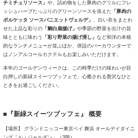
チミチュリソース」
や、詰め物をした豚肉のグリルにフレ
ッシュハーブたっぷりのグリーンソースを添えた
「豚肉の
ポルケッタ ソースバニエットヴェルデ」
、白い衣をまとわ
せた上品な彩りの
「鯛白扇揚げ」
や季節の野菜を出汁の旨
味とともに味わう
「彩り野菜の揚げ浸し」
など和洋の本格
的なランチメニューが並ぶほか、併設のバーカウンターで
はノンアルコールカクテルもお楽しみいただけます。
本年のゴールデンウィークは、この時季だけの味わいが目
白押しの新緑スイーツブッフェで、心癒される贅沢なひと
ときをお過ごしください。
■『新緑スイーツブッフェ』 概要
【場所】 グランドニッコー東京ベイ 舞浜 オールデイダイニ
ング「ル・ジャルダン」（3階）