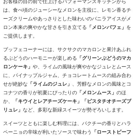
お客様の目の前で仕上げるパフォーマンスキッチンから
は、食べ頃のジューシーなメロンを主役に、レモン香るチ
ーズクリームやあっさりとした味わいのバニラアイスがメ
ロン本来の爽やかな甘さを引き立てる
「メロンパフェ」
を
ご提供します。
ブッフェコーナーには、サクサクのマカロンと果汁あふれ
るぶどうのハーモニーが楽しめる
「グリーンぶどうのマカ
ロンケーキ」
や、ライムの風味が爽やかなジュレとムース
に、パイナップルジャム、チョコレートムースの組み合わ
せが絶妙な
「ライムのジュレ」
、芳醇なメロンの風味とコ
コナツの香りが初夏にぴったりの
「メロンムース」
のほ
か、
「キウイとレアチーズケーキ」「ピスタチオチーズブ
リュレ」
など、多彩な新緑スイーツが勢ぞろいします。
スイーツとともに楽しむ料理には、パクチーの香りとハラ
ペーニョの辛味が利いたソースで味わう
「ローストビーフ