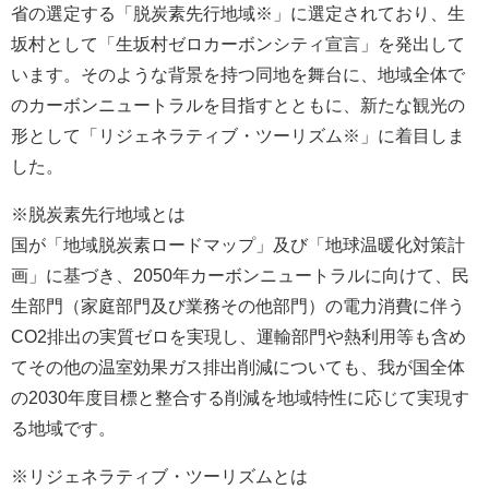
省の選定する「脱炭素先行地域※」に選定されており、生
坂村として「生坂村ゼロカーボンシティ宣言」を発出して
います。そのような背景を持つ同地を舞台に、地域全体で
のカーボンニュートラルを目指すとともに、新たな観光の
形として「リジェネラティブ・ツーリズム※」に着目しま
した。
※脱炭素先行地域とは
国が「地域脱炭素ロードマップ」及び「地球温暖化対策計
画」に基づき、2050年カーボンニュートラルに向けて、民
生部門（家庭部門及び業務その他部門）の電力消費に伴う
CO2排出の実質ゼロを実現し、運輸部門や熱利用等も含め
てその他の温室効果ガス排出削減についても、我が国全体
の2030年度目標と整合する削減を地域特性に応じて実現す
る地域です。
※リジェネラティブ・ツーリズムとは