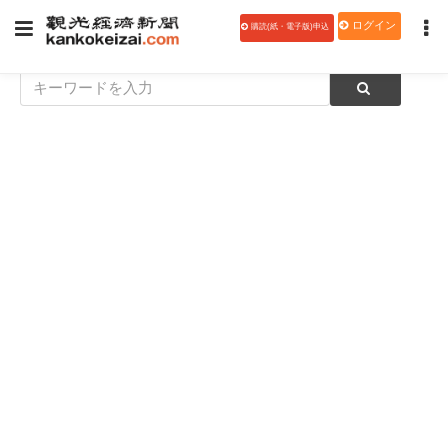
ログイン
購読(紙・電子版)申込