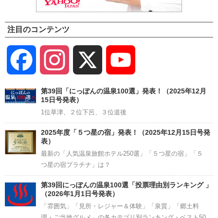
注目のコンテンツ
Facebook
Instagram
X
YouTube
Channel
第39回「にっぽんの温泉100選」発表！（2025年12月
15日号発表）
1位草津、２位下呂、３位道後
2025年度「５つ星の宿」発表！（2025年12月15日号発
表）
最新の「人気温泉旅館ホテル250選」「５つ星の宿」「５
つ星の宿プラチナ」は？
第39回にっぽんの温泉100選「投票理由別ランキング 」
（2026年1月1日号発表）
「雰囲気」「見所・レジャー＆体験」「泉質」「郷土料
理・ご当地グルメ」の各カテゴリ別ランキング・ベスト50