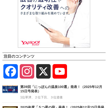
注目のコンテンツ
Facebook
Instagram
X
YouTube
Channel
第39回「にっぽんの温泉100選」発表！（2025年12月
15日号発表）
1位草津、２位下呂、３位道後
2025年度「５つ星の宿」発表！（2025年12月15日号発