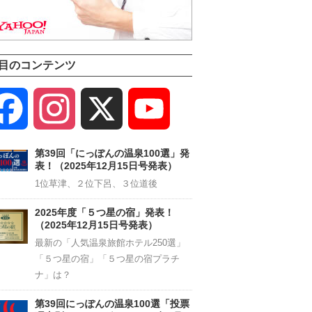
目のコンテンツ
Facebook
Instagram
X
YouTube
Channel
第39回「にっぽんの温泉100選」発
表！（2025年12月15日号発表）
1位草津、２位下呂、３位道後
2025年度「５つ星の宿」発表！
（2025年12月15日号発表）
最新の「人気温泉旅館ホテル250選」
「５つ星の宿」「５つ星の宿プラチ
ナ」は？
第39回にっぽんの温泉100選「投票