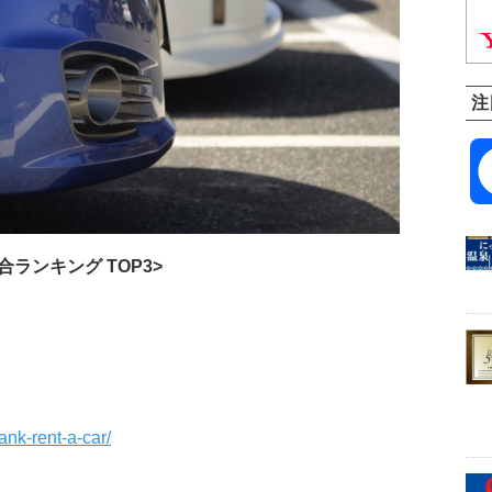
注
合ランキング TOP3>
/rank-rent-a-car/