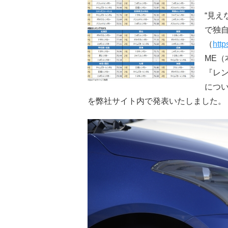
“見え
で独
（
http
ME
『レ
につ
を弊社サイト内で発表いたしました。