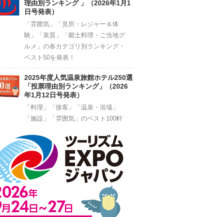
理由別ランキング 」（2026年1月1
日号発表）
「雰囲気」「見所・レジャー＆体
験」「泉質」「郷土料理・ご当地グ
ルメ」の各カテゴリ別ランキング・
ベスト50を発表！
2025年度人気温泉旅館ホテル250選
「投票理由別ランキング」（2026
年1月12日号発表）
「料理」「接客」「温泉・浴場」
「施設」「雰囲気」のベスト100軒