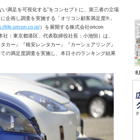
ない満足を可視化する”をコンセプトに、第三者の立場
自に企画し調査を実施する「オリコン顧客満足度®」
s://life.oricon.co.jp/
）を展開する株式会社oricon
（本社：東京都港区、代表取締役社長：小池恒）は、
ンタカー』『格安レンタカー』『カーシェアリング』
いての満足度調査を実施し、本日そのランキング結果
8