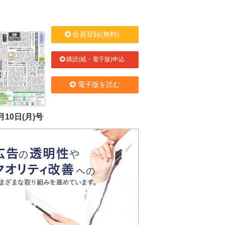
会員登録(無料)
購読(紙・電子版)申込
電子版を読む
月10日(月)号