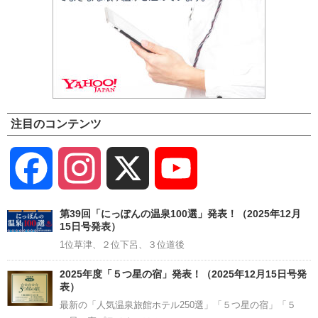
注目のコンテンツ
Facebook
Instagram
X
YouTube
Channel
第39回「にっぽんの温泉100選」発表！（2025年12月
15日号発表）
1位草津、２位下呂、３位道後
2025年度「５つ星の宿」発表！（2025年12月15日号発
表）
最新の「人気温泉旅館ホテル250選」「５つ星の宿」「５