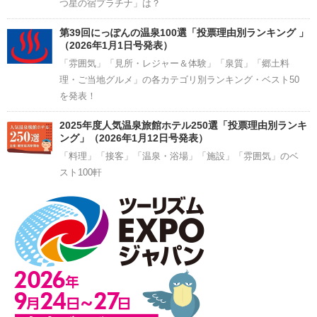
つ星の宿プラチナ」は？
第39回にっぽんの温泉100選「投票理由別ランキング 」
（2026年1月1日号発表）
「雰囲気」「見所・レジャー＆体験」「泉質」「郷土料
理・ご当地グルメ」の各カテゴリ別ランキング・ベスト50
を発表！
2025年度人気温泉旅館ホテル250選「投票理由別ランキ
ング」（2026年1月12日号発表）
「料理」「接客」「温泉・浴場」「施設」「雰囲気」のベ
スト100軒