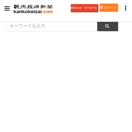
ログイン
購読(紙・電子版)申込