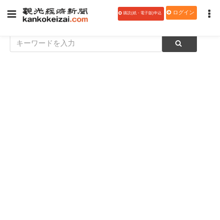
ログイン
購読(紙・電子版)申込