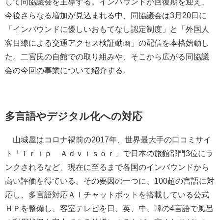
して同協議会を主導する。インバウンドが回復期を迎え、
今後さらなる増加が見込まれる中、同協議会は3月20日に
「インバウンドに優しいおもてなし認定制度」と「外国人
客目線による交通アクセス検証動画」の配信を本格始動し
た。二宮氏の自館での取り組みや、そこから広がる同協議
会の今回の事業について紹介する。
多言語やデジタル化への対応
山城屋はコロナ禍前の2017年、世界最大手の口コミサイ
ト「Ｔｒｉｐ Ａｄｖｉｓｏｒ」で日本の旅館部門3位にラ
ンクされるなど、現在に至るまで各国のインバウンドから
高い評価を得ている。その要因の一つに、100超の言語に対
応し、多言語対応ＡＩチャットボットを搭載している公式
ＨＰを整備し、客室テレビを日、英、中、韓の4言語で風呂