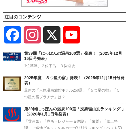
注目のコンテンツ
Facebook
Instagram
X
YouTube
Channel
第39回「にっぽんの温泉100選」発表！（2025年12月
15日号発表）
1位草津、２位下呂、３位道後
2025年度「５つ星の宿」発表！（2025年12月15日号発
表）
最新の「人気温泉旅館ホテル250選」「５つ星の宿」「５
つ星の宿プラチナ」は？
第39回にっぽんの温泉100選「投票理由別ランキング 」
（2026年1月1日号発表）
「雰囲気」「見所・レジャー＆体験」「泉質」「郷土料
理・ご当地グルメ」の各カテゴリ別ランキング・ベスト50