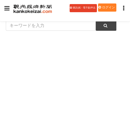
ログイン
購読(紙・電子版)申込