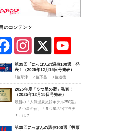
目のコンテンツ
Facebook
Instagram
X
YouTube
Channel
第39回「にっぽんの温泉100選」発
表！（2025年12月15日号発表）
1位草津、２位下呂、３位道後
2025年度「５つ星の宿」発表！
（2025年12月15日号発表）
最新の「人気温泉旅館ホテル250選」
「５つ星の宿」「５つ星の宿プラチ
ナ」は？
第39回にっぽんの温泉100選「投票