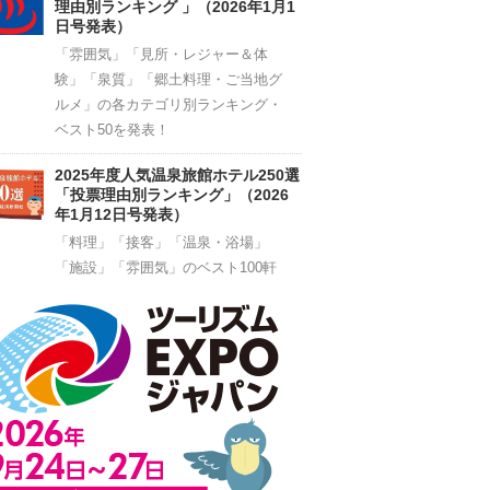
理由別ランキング 」（2026年1月1
日号発表）
「雰囲気」「見所・レジャー＆体
験」「泉質」「郷土料理・ご当地グ
ルメ」の各カテゴリ別ランキング・
ベスト50を発表！
2025年度人気温泉旅館ホテル250選
「投票理由別ランキング」（2026
年1月12日号発表）
「料理」「接客」「温泉・浴場」
「施設」「雰囲気」のベスト100軒