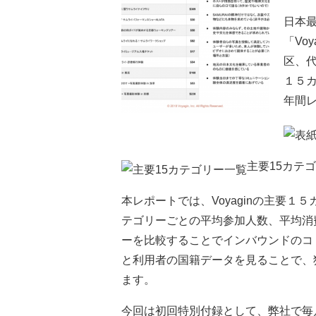
日本
「Vo
区、代
１５カ
年間
主要15カテ
本レポートでは、Voyaginの主要１
テゴリーごとの平均参加人数、平均消
ーを比較することでインバウンドのコ
と利用者の国籍データを見ることで、
ます。
今回は初回特別付録として、弊社で毎