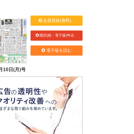
会員登録(無料)
購読(紙・電子版)申込
電子版を読む
月10日(月)号