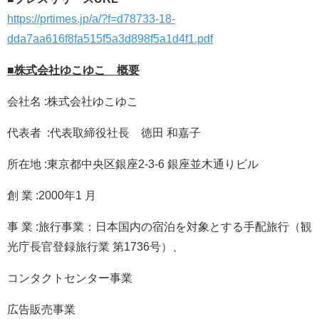
https://prtimes.jp/a/?f=d78733-18-
dda7aa616f8fa515f5a3d898f5a1d4f1.pdf
■株式会社ゆこゆこ 概要
会社名 :​株式会社ゆこゆこ
代表者 :​​代表取締役社長 徳田 和嘉子
所在地 ​:東京都中央区銀座2-3-6 銀座並木通りビル
創 業 :​2000年1 月
事 業 :旅行事業：日本国内の宿泊を対象とする手配旅行（観
光庁長官登録旅行業 第1736号）、
コンタクトセンター事業
広告販売事業