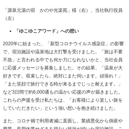
「源泉元湯の宿 かのや光楽苑」様（右）、当社執行役員
（左）
「ゆこゆこアワード」への想い
2020年に始まった、「新型コロナウイルス感染症」の影響
で、宿泊施設や温泉地は大打撃を受けました。「旅は不要
不急」と言われる中でも何か力になれないかと、当社会員
に応援メッセージを募集しました。その結果、「温泉が大
好きです。収束したら、絶対にまた伺います。頑張れ！」
「また笑顔で旅行できる時が来るまでじっと耐えます。」
など3日間で約6,000通もの温かい応援の声が届きました。
これらの声援を受け私たちは、「お客様により楽しい旅を
していただきたい」という強い想いを抱き続けました。
また、コロナ禍で利用者減に直面し、業績悪化から倒産や
廃業、長期休業せざるを得ない状況が続いた宿泊施設。こ