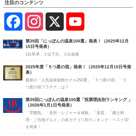
注目のコンテンツ
Facebook
Instagram
X
YouTube
Channel
第39回「にっぽんの温泉100選」発表！（2025年12月
15日号発表）
1位草津、２位下呂、３位道後
2025年度「５つ星の宿」発表！（2025年12月15日号発
表）
最新の「人気温泉旅館ホテル250選」「５つ星の宿」「５
つ星の宿プラチナ」は？
第39回にっぽんの温泉100選「投票理由別ランキング 」
（2026年1月1日号発表）
「雰囲気」「見所・レジャー＆体験」「泉質」「郷土料
理・ご当地グルメ」の各カテゴリ別ランキング・ベスト50
を発表！