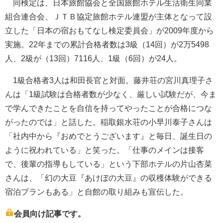
同検定は、日本旅館協会と全国旅館ホテル生活衛生同業
組合連合会、ＪＴＢ協定旅館ホテル連盟が主体となって設
立した「日本の宿おもてなし検定委員会」が2009年度から
実施。22年までの累計合格者数は3級（14回）が2万5498
人、2級が（13回）7116人、1級（6回）が24人。
1級合格者3人は和田長官と対面。藤井荘の宮川真理子さ
んは「1級試験は合格者数が少なく、厳しい試験だが、今ま
で学んできたことを自信を持ってやったことが合格につな
がったのでは」と話した。稲取銀水荘の小早川泰子さんは
「社内中から『おめでとうございます』と毎日、誕生日の
ように祝われている」と笑った。「仕事のメインは接客
で、後輩の指導もしている」という下部ホテルの片山杏菜
さんは、「幻の大豆『あけぼの大豆』の収穫体験ができる
宿泊プランもある」と自館の取り組みも宣伝した。
会員向け記事です。