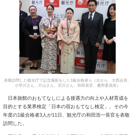
表敬訪問した観光庁で記念撮影をした1級合格者ら（左から、大西会長、
小早川さん、片山さん、宮川さん、和田長官、桑野委員長）
日本旅館のおもてなしによる接遇力の向上や人材育成を
目的とする業界検定「日本の宿おもてなし検定」。その今
年度の1級合格者3人が11日、観光庁の和田浩一長官を表敬
訪問した。