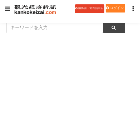
ログイン
購読(紙・電子版)申込