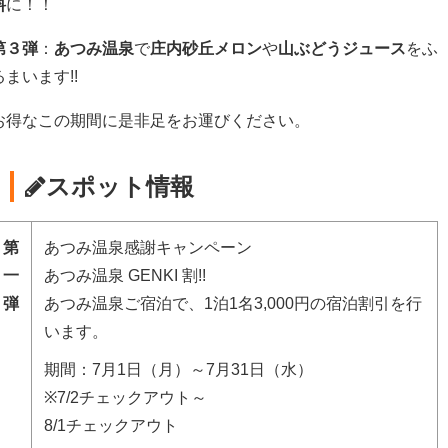
料
に！！
第３弾
：
あつみ温泉
で
庄内砂丘メロン
や
山ぶどうジュース
をふ
るまいます!!
お得なこの期間に是非足をお運びください。
スポット情報
第
あつみ温泉感謝キャンペーン
一
あつみ温泉 GENKI 割!!
弾
あつみ温泉ご宿泊で、1泊1名3,000円の宿泊割引を行
います。
期間：7月1日（月）～7月31日（水）
※7/2チェックアウト～
8/1チェックアウト