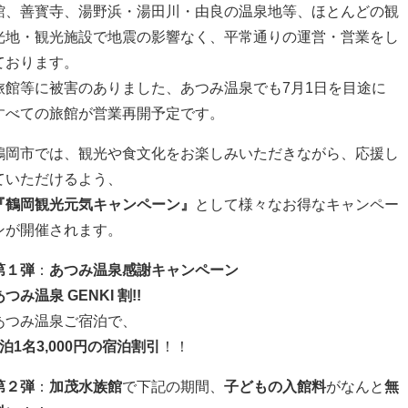
館、善寳寺、湯野浜・湯田川・由良の温泉地等、ほとんどの観
光地・観光施設で地震の影響なく、平常通りの運営・営業をし
ております。
旅館等に被害のありました、あつみ温泉でも7月1日を目途に
すべての旅館が営業再開予定です。
鶴岡市では、観光や食文化をお楽しみいただきながら、応援し
ていただけるよう、
『鶴岡観光元気キャンペーン』
として様々なお得なキャンペー
ンが開催されます。
第１弾
：
あつみ温泉感謝キャンペーン
あつみ温泉 GENKI 割!!
あつみ温泉ご宿泊で、
1泊1名3,000円の宿泊割引
！！
第２弾
：
加茂水族館
で下記の期間、
子どもの入館料
がなんと
無