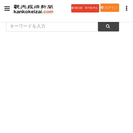
ログイン
購読(紙・電子版)申込