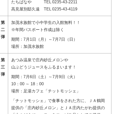
たちばなや TEL 0235-43-2211
高見屋別邸久遠 TEL 0235-43-4119
第
加茂水族館で小中学生の入館無料！！
二
※年間パスポート作成は除く
弾
期間：7月1日（月）～7月7日（日）
場所：加茂水族館
第
あつみ温泉で庄内砂丘メロンや
三
山ぶどうジュースをふるまいます！
弾
期間：7月6日（土）～7月9日（火）
10：00 ～ 18：00
場所：足湯カフェ「チットモッシェ」
「チットモッシェ」で食事をされた方に、ＪＡ鶴岡
提供の「庄内砂丘メロン」とＪＡ庄内たがわ提供の