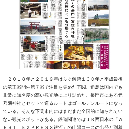
２０１８年と２０１９年はふぐ解禁１３０年と平成最後
の竜王戦開催第７戦で注目を集めた下関。角島は国内でも
非常に知名度の高い観光地に上り詰めた。長門市にある元
乃隅神社とセットで巡るルートはゴールデンルートになっ
ている。そんな下関市内にはまだまだ全国的に知られてい
ない観光スポットがある。鉄道関連ではＪＲ西日本の「Ｗ
ＥＳＴ ＥＸＰＲＥＳＳ銀河」の山陽コースの出発と到着