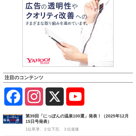
注目のコンテンツ
Facebook
Instagram
X
YouTube
Channel
第39回「にっぽんの温泉100選」発表！（2025年12月
15日号発表）
1位草津、２位下呂、３位道後