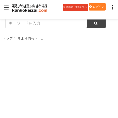
ログイン
購読(紙・電子版)申込
トップ
耳より情報
【PR】10言語 館内掲示用ポスター「お風呂での