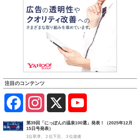
注目のコンテンツ
Facebook
Instagram
X
YouTube
Channel
第39回「にっぽんの温泉100選」発表！（2025年12月
15日号発表）
1位草津、２位下呂、３位道後