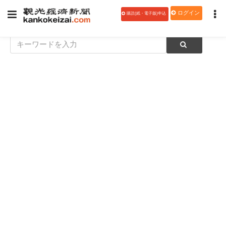
ログイン
購読(紙・電子版)申込