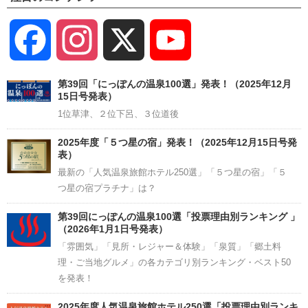
Facebook
Instagram
X
YouTube
Channel
第39回「にっぽんの温泉100選」発表！（2025年12月
15日号発表）
1位草津、２位下呂、３位道後
2025年度「５つ星の宿」発表！（2025年12月15日号発
表）
最新の「人気温泉旅館ホテル250選」「５つ星の宿」「５
つ星の宿プラチナ」は？
第39回にっぽんの温泉100選「投票理由別ランキング 」
（2026年1月1日号発表）
「雰囲気」「見所・レジャー＆体験」「泉質」「郷土料
理・ご当地グルメ」の各カテゴリ別ランキング・ベスト50
を発表！
2025年度人気温泉旅館ホテル250選「投票理由別ランキ