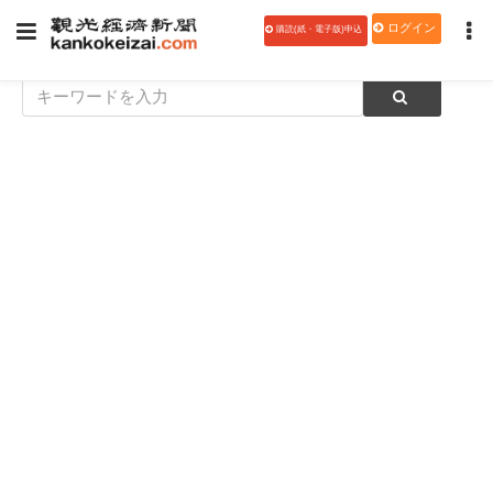
ログイン
購読(紙・電子版)申込