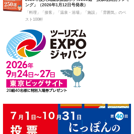
ング」（2026年1月12日号発表）
「料理」「接客」「温泉・浴場」「施設」「雰囲気」のベ
スト100軒