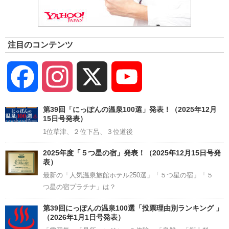
注目のコンテンツ
Facebook
Instagram
X
YouTube
Channel
第39回「にっぽんの温泉100選」発表！（2025年12月
15日号発表）
1位草津、２位下呂、３位道後
2025年度「５つ星の宿」発表！（2025年12月15日号発
表）
最新の「人気温泉旅館ホテル250選」「５つ星の宿」「５
つ星の宿プラチナ」は？
第39回にっぽんの温泉100選「投票理由別ランキング 」
（2026年1月1日号発表）