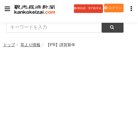
ログイン
購読(紙・電子版)申込
トップ
耳より情報
【PR】謹賀新年