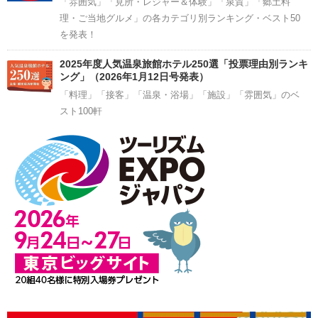
「雰囲気」「見所・レジャー＆体験」「泉質」「郷土料
理・ご当地グルメ」の各カテゴリ別ランキング・ベスト50
を発表！
2025年度人気温泉旅館ホテル250選「投票理由別ランキ
ング」（2026年1月12日号発表）
「料理」「接客」「温泉・浴場」「施設」「雰囲気」のベ
スト100軒