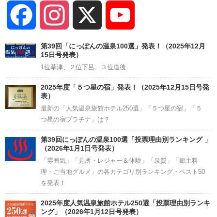
Facebook
Instagram
X
YouTube
Channel
第39回「にっぽんの温泉100選」発表！（2025年12月
15日号発表）
1位草津、２位下呂、３位道後
2025年度「５つ星の宿」発表！（2025年12月15日号発
表）
最新の「人気温泉旅館ホテル250選」「５つ星の宿」「５
つ星の宿プラチナ」は？
第39回にっぽんの温泉100選「投票理由別ランキング 」
（2026年1月1日号発表）
「雰囲気」「見所・レジャー＆体験」「泉質」「郷土料
理・ご当地グルメ」の各カテゴリ別ランキング・ベスト50
を発表！
2025年度人気温泉旅館ホテル250選「投票理由別ランキ
ング」（2026年1月12日号発表）