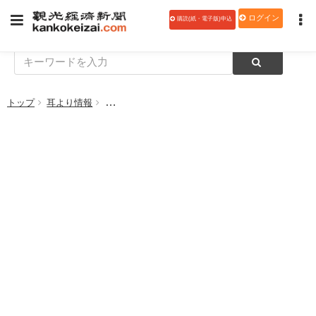
ログイン
購読(紙・電子版)申込
トップ
耳より情報
【PR】読者総数1200万人 公益社団法人 日本専