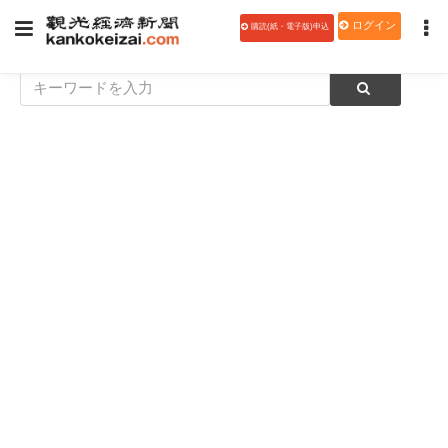
ログイン
購読(紙・電子版)申込