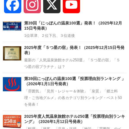
Facebook
Instagram
X
YouTube
Channel
第39回「にっぽんの温泉100選」発表！（2025年12月
15日号発表）
1位草津、２位下呂、３位道後
2025年度「５つ星の宿」発表！（2025年12月15日号発
表）
最新の「人気温泉旅館ホテル250選」「５つ星の宿」「５
つ星の宿プラチナ」は？
第39回にっぽんの温泉100選「投票理由別ランキング 」
（2026年1月1日号発表）
「雰囲気」「見所・レジャー＆体験」「泉質」「郷土料
理・ご当地グルメ」の各カテゴリ別ランキング・ベスト50
を発表！
2025年度人気温泉旅館ホテル250選「投票理由別ランキ
ング」（2026年1月12日号発表）
「料理」「接客」「温泉・浴場」「施設」「雰囲気」のベ