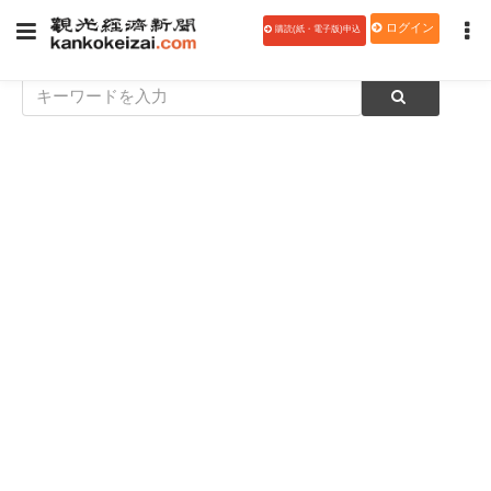
ログイン
購読(紙・電子版)申込