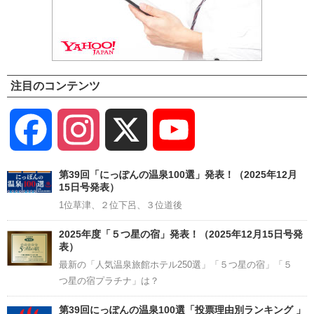
注目のコンテンツ
Facebook
Instagram
X
YouTube
Channel
第39回「にっぽんの温泉100選」発表！（2025年12月
15日号発表）
1位草津、２位下呂、３位道後
2025年度「５つ星の宿」発表！（2025年12月15日号発
表）
最新の「人気温泉旅館ホテル250選」「５つ星の宿」「５
つ星の宿プラチナ」は？
第39回にっぽんの温泉100選「投票理由別ランキング 」