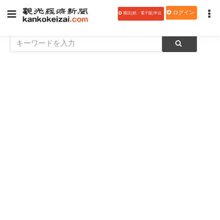
ログイン
購読(紙・電子版)申込