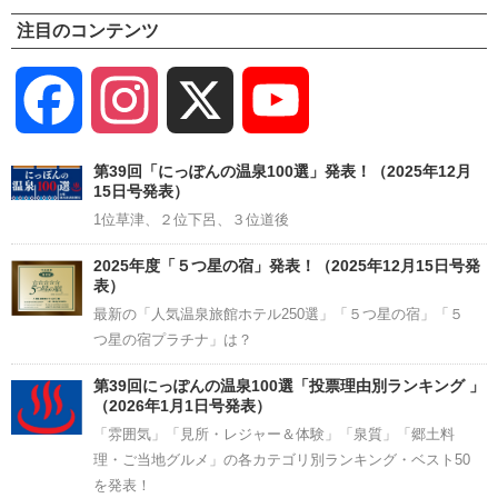
注目のコンテンツ
Facebook
Instagram
X
YouTube
Channel
第39回「にっぽんの温泉100選」発表！（2025年12月
15日号発表）
1位草津、２位下呂、３位道後
2025年度「５つ星の宿」発表！（2025年12月15日号発
表）
最新の「人気温泉旅館ホテル250選」「５つ星の宿」「５
つ星の宿プラチナ」は？
第39回にっぽんの温泉100選「投票理由別ランキング 」
（2026年1月1日号発表）
「雰囲気」「見所・レジャー＆体験」「泉質」「郷土料
理・ご当地グルメ」の各カテゴリ別ランキング・ベスト50
を発表！