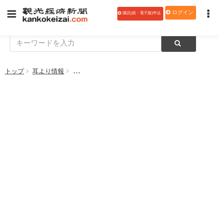
ログイン
購読(紙・電子版)申込
トップ
耳より情報
【PR】ホテル森の風那須・ホテル四季の館那須、18