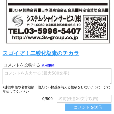
スゴイぞ！二酸化塩素のチカラ