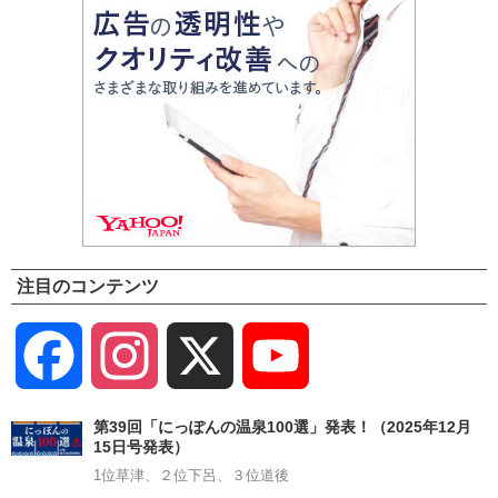
注目のコンテンツ
Facebook
Instagram
X
YouTube
Channel
第39回「にっぽんの温泉100選」発表！（2025年12月
15日号発表）
1位草津、２位下呂、３位道後