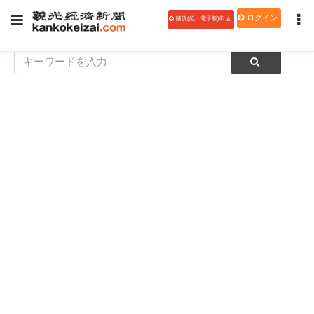
ログイン
購読(紙・電子版)申込