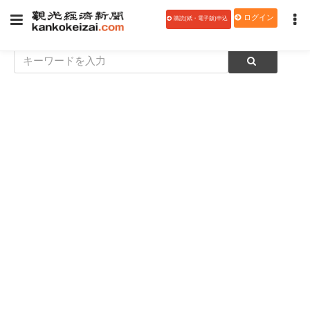
ログイン
購読(紙・電子版)申込