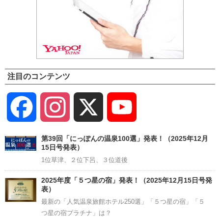
注目のコンテンツ
Facebook
Instagram
X
YouTube
Channel
第39回「にっぽんの温泉100選」発表！（2025年12月
15日号発表）
1位草津、２位下呂、３位道後
2025年度「５つ星の宿」発表！（2025年12月15日号発
表）
最新の「人気温泉旅館ホテル250選」「５つ星の宿」「５
つ星の宿プラチナ」は？