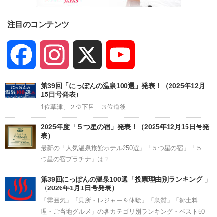
注目のコンテンツ
Facebook
Instagram
X
YouTube
Channel
第39回「にっぽんの温泉100選」発表！（2025年12月
15日号発表）
1位草津、２位下呂、３位道後
2025年度「５つ星の宿」発表！（2025年12月15日号発
表）
最新の「人気温泉旅館ホテル250選」「５つ星の宿」「５
つ星の宿プラチナ」は？
第39回にっぽんの温泉100選「投票理由別ランキング 」
（2026年1月1日号発表）
「雰囲気」「見所・レジャー＆体験」「泉質」「郷土料
理・ご当地グルメ」の各カテゴリ別ランキング・ベスト50