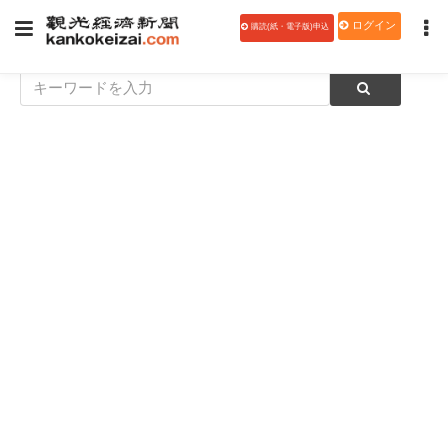
ログイン
購読(紙・電子版)申込