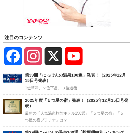
注目のコンテンツ
Facebook
Instagram
X
YouTube
Channel
第39回「にっぽんの温泉100選」発表！（2025年12月
15日号発表）
1位草津、２位下呂、３位道後
2025年度「５つ星の宿」発表！（2025年12月15日号発
表）
最新の「人気温泉旅館ホテル250選」「５つ星の宿」「５
つ星の宿プラチナ」は？
第39回にっぽんの温泉100選「投票理由別ランキング 」