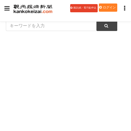
ログイン
購読(紙・電子版)申込