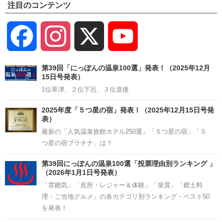
注目のコンテンツ
Facebook
Instagram
X
YouTube
Channel
第39回「にっぽんの温泉100選」発表！（2025年12月
15日号発表）
1位草津、２位下呂、３位道後
2025年度「５つ星の宿」発表！（2025年12月15日号発
表）
最新の「人気温泉旅館ホテル250選」「５つ星の宿」「５
つ星の宿プラチナ」は？
第39回にっぽんの温泉100選「投票理由別ランキング 」
（2026年1月1日号発表）
「雰囲気」「見所・レジャー＆体験」「泉質」「郷土料
理・ご当地グルメ」の各カテゴリ別ランキング・ベスト50
を発表！