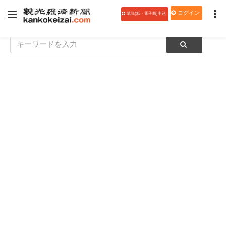
ログイン
購読(紙・電子版)申込