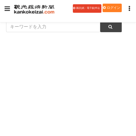
ログイン
購読(紙・電子版)申込