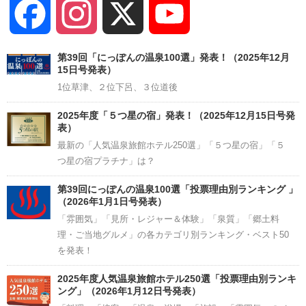
Facebook
Instagram
X
YouTube
Channel
第39回「にっぽんの温泉100選」発表！（2025年12月
15日号発表）
1位草津、２位下呂、３位道後
2025年度「５つ星の宿」発表！（2025年12月15日号発
表）
最新の「人気温泉旅館ホテル250選」「５つ星の宿」「５
つ星の宿プラチナ」は？
第39回にっぽんの温泉100選「投票理由別ランキング 」
（2026年1月1日号発表）
「雰囲気」「見所・レジャー＆体験」「泉質」「郷土料
理・ご当地グルメ」の各カテゴリ別ランキング・ベスト50
を発表！
2025年度人気温泉旅館ホテル250選「投票理由別ランキ
ング」（2026年1月12日号発表）