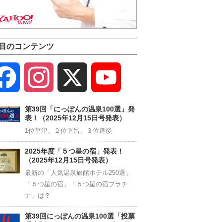
目のコンテンツ
Facebook
Instagram
X
YouTube
Channel
第39回「にっぽんの温泉100選」発
表！（2025年12月15日号発表）
1位草津、２位下呂、３位道後
2025年度「５つ星の宿」発表！
（2025年12月15日号発表）
最新の「人気温泉旅館ホテル250選」
「５つ星の宿」「５つ星の宿プラチ
ナ」は？
第39回にっぽんの温泉100選「投票