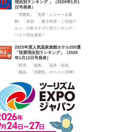
理由別ランキング 」（2026年1月1
日号発表）
「雰囲気」「見所・レジャー＆体
験」「泉質」「郷土料理・ご当地グ
ルメ」の各カテゴリ別ランキング・
ベスト50を発表！
2025年度人気温泉旅館ホテル250選
「投票理由別ランキング」（2026
年1月12日号発表）
「料理」「接客」「温泉・浴場」
「施設」「雰囲気」のベスト100軒