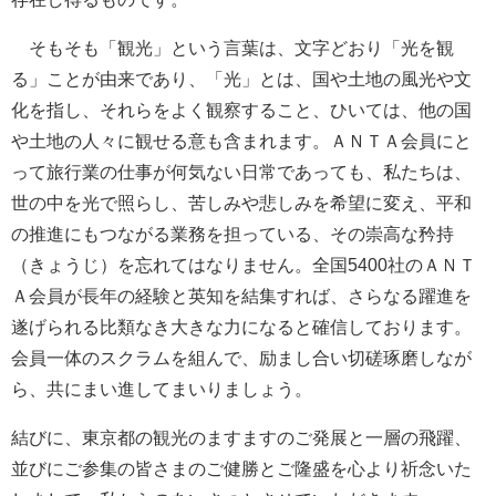
そもそも「観光」という言葉は、文字どおり「光を観
る」ことが由来であり、「光」とは、国や土地の風光や文
化を指し、それらをよく観察すること、ひいては、他の国
や土地の人々に観せる意も含まれます。ＡＮＴＡ会員にと
って旅行業の仕事が何気ない日常であっても、私たちは、
世の中を光で照らし、苦しみや悲しみを希望に変え、平和
の推進にもつながる業務を担っている、その崇高な矜持
（きょうじ）を忘れてはなりません。全国5400社のＡＮＴ
Ａ会員が長年の経験と英知を結集すれば、さらなる躍進を
遂げられる比類なき大きな力になると確信しております。
会員一体のスクラムを組んで、励まし合い切磋琢磨しなが
ら、共にまい進してまいりましょう。
結びに、東京都の観光のますますのご発展と一層の飛躍、
並びにご参集の皆さまのご健勝とご隆盛を心より祈念いた