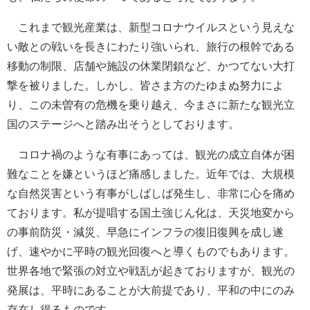
これまで観光産業は、新型コロナウイルスという見えな
い敵との戦いを長きにわたり強いられ、旅行の根幹である
移動の制限、店舗や施設の休業閉鎖など、かつてない大打
撃を被りました。しかし、皆さま方のたゆまぬ努力によ
り、この未曽有の危機を乗り越え、今まさに新たな観光立
国のステージへと踏み出そうとしております。
コロナ禍のような有事にあっては、観光の成立自体が困
難なことを嫌というほど痛感しました。近年では、大規模
な自然災害という有事がしばしば発生し、非常に心を痛め
ております。私が提唱する国土強じん化は、天災地変から
の事前防災・減災、早急にインフラの復旧復興を成し遂
げ、速やかに平時の観光回復へと導くものでもあります。
世界各地で緊張の対立や戦乱が起きておりますが、観光の
発展は、平時にあることが大前提であり、平和の中にのみ
存在し得るものです。