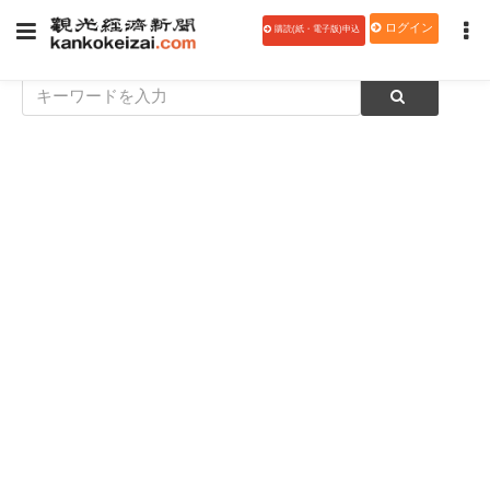
ログイン
購読(紙・電子版)申込