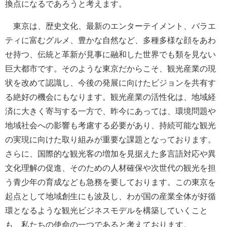
換点になるであろうと考えます。
東京は、歴史文化、最新のエンターテイメント、バラエ
ティに富むグルメ、豊かな自然など、多種多様な顔をあわ
せ持つ、伝統と革新が見事に融和した世界でも類を見ない
巨大都市です。そのような東京だからこそ、観光産業の現
状を改めて認識し、今後の発展に向けたビジョンを共有す
る絶好の機会にもなります。観光産業の活性化は、地域経
済に大きく寄与する一方で、昨今にあっては、環境問題や
地域社会への影響も考慮する必要があり、持続可能な観光
の実現に向けた取り組みが重要な課題となっております。
さらに、国際的な観光客の増加を見据えた多言語対応や異
文化理解の促進、そのための人材確保や次世代の観光を担
う青少年の育成なども急務を要しております。この東京を
起点として地域創生にも波及し、わが国の産業全体が好循
環となるような観光ビジネスモデルを構築していくこと
も、私たちの使命の一つであると考えております。