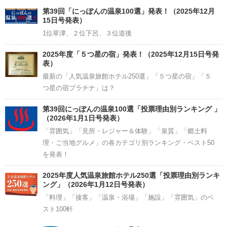
Channel
第39回「にっぽんの温泉100選」発表！（2025年12月
15日号発表）
1位草津、２位下呂、３位道後
2025年度「５つ星の宿」発表！（2025年12月15日号発
表）
最新の「人気温泉旅館ホテル250選」「５つ星の宿」「５
つ星の宿プラチナ」は？
第39回にっぽんの温泉100選「投票理由別ランキング 」
（2026年1月1日号発表）
「雰囲気」「見所・レジャー＆体験」「泉質」「郷土料
理・ご当地グルメ」の各カテゴリ別ランキング・ベスト50
を発表！
2025年度人気温泉旅館ホテル250選「投票理由別ランキ
ング」（2026年1月12日号発表）
「料理」「接客」「温泉・浴場」「施設」「雰囲気」のベ
スト100軒