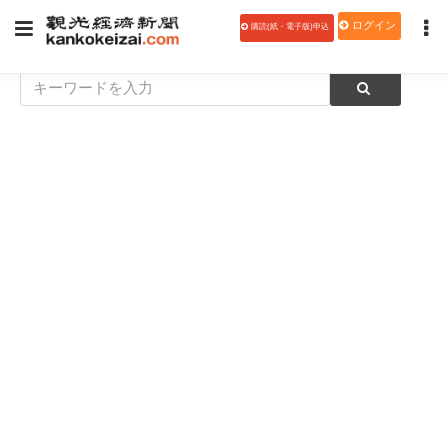
ログイン
購読(紙・電子版)申込