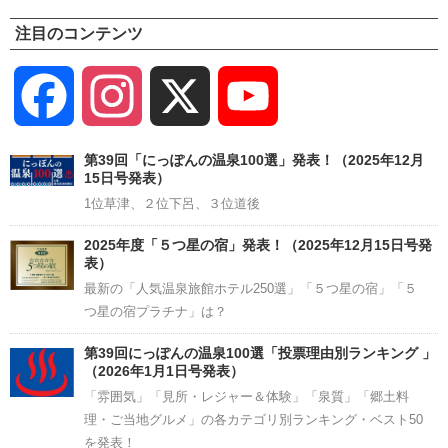
注目のコンテンツ
Facebook
Instagram
X
YouTube
Channel
第39回「にっぽんの温泉100選」発表！（2025年12月
15日号発表）
1位草津、２位下呂、３位道後
2025年度「５つ星の宿」発表！（2025年12月15日号発
表）
最新の「人気温泉旅館ホテル250選」「５つ星の宿」「５
つ星の宿プラチナ」は？
第39回にっぽんの温泉100選「投票理由別ランキング 」
（2026年1月1日号発表）
「雰囲気」「見所・レジャー＆体験」「泉質」「郷土料
理・ご当地グルメ」の各カテゴリ別ランキング・ベスト50
を発表！