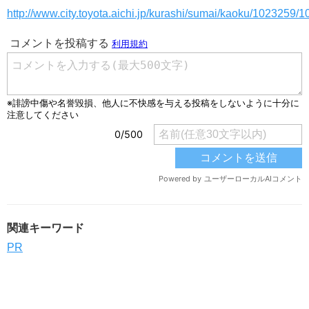
http://www.city.toyota.aichi.jp/kurashi/sumai/kaoku/1023259
関連キーワード
PR