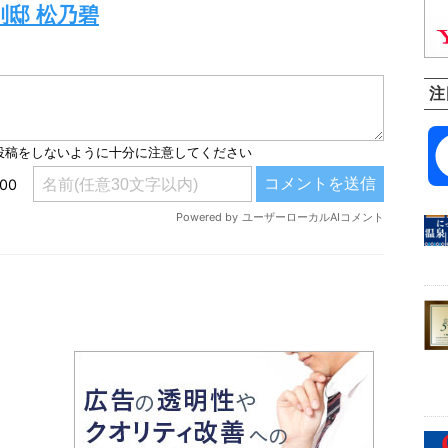
別邸 松乃碧
注