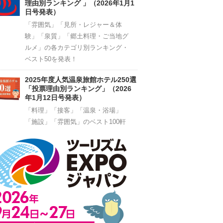
理由別ランキング 」（2026年1月1
日号発表）
「雰囲気」「見所・レジャー＆体
験」「泉質」「郷土料理・ご当地グ
ルメ」の各カテゴリ別ランキング・
ベスト50を発表！
2025年度人気温泉旅館ホテル250選
「投票理由別ランキング」（2026
年1月12日号発表）
「料理」「接客」「温泉・浴場」
「施設」「雰囲気」のベスト100軒