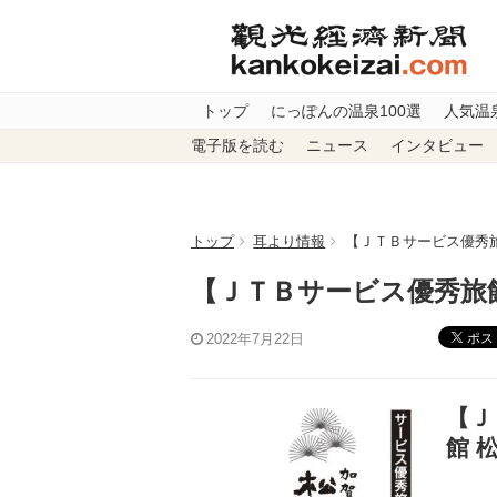
トップ
にっぽんの温泉100選
人気温
電子版を読む
ニュース
インタビュー
トップ
耳より情報
【ＪＴＢサービス優秀
【ＪＴＢサービス優秀旅
ポス
2022年7月22日
【Ｊ
館 