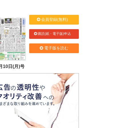
会員登録(無料)
購読(紙・電子版)申込
電子版を読む
月10日(月)号