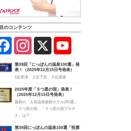
目のコンテンツ
Facebook
Instagram
X
YouTube
Channel
第39回「にっぽんの温泉100選」発
表！（2025年12月15日号発表）
1位草津、２位下呂、３位道後
2025年度「５つ星の宿」発表！
（2025年12月15日号発表）
最新の「人気温泉旅館ホテル250選」
「５つ星の宿」「５つ星の宿プラチ
ナ」は？
第39回にっぽんの温泉100選「投票