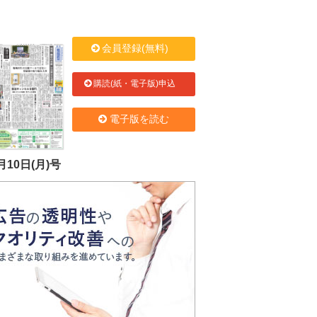
会員登録(無料)
購読(紙・電子版)申込
電子版を読む
月10日(月)号