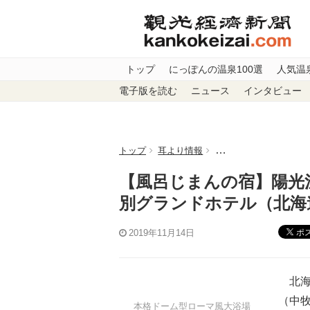
トップ
にっぽんの温泉100選
人気温
電子版を読む
ニュース
インタビュー
トップ
耳より情報
【風呂じまんの宿】陽
【風呂じまんの宿】陽光
別グランドホテル（北海
ポ
2019年11月14日
北海
（中
本格ドーム型ローマ風大浴場