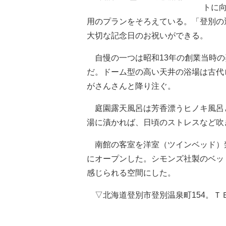
トに
用のプランをそろえている。「登別の
大切な記念日のお祝いができる。
自慢の一つは昭和13年の創業当時の
だ。ドーム型の高い天井の浴場は古代
がさんさんと降り注ぐ。
庭園露天風呂は芳香漂うヒノキ風呂
湯に漬かれば、日頃のストレスなど吹
南館の客室を洋室（ツインベッド）禁
にオープンした。シモンズ社製のベッ
感じられる空間にした。
▽北海道登別市登別温泉町154。ＴＥＬ0