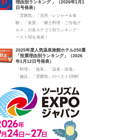
理由別ランキング 」（2026年1月1
日号発表）
「雰囲気」「見所・レジャー＆体
験」「泉質」「郷土料理・ご当地グ
ルメ」の各カテゴリ別ランキング・
ベスト50を発表！
2025年度人気温泉旅館ホテル250選
「投票理由別ランキング」（2026
年1月12日号発表）
「料理」「接客」「温泉・浴場」
「施設」「雰囲気」のベスト100軒