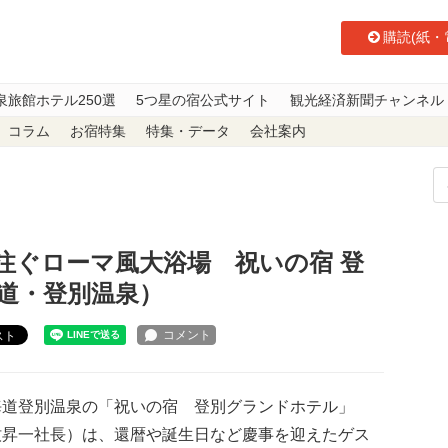
購読(紙・
泉旅館ホテル250選
5つ星の宿公式サイト
観光経済新聞チャンネル
コラム
お宿特集
特集・データ
会社案内
光注ぐローマ風大浴場 祝いの宿 登別グランドホテル（北海道・登別温泉）
注ぐローマ風大浴場 祝いの宿 登
道・登別温泉）
スト
道登別温泉の「祝いの宿 登別グランドホテル」
牧昇一社長）は、還暦や誕生日など慶事を迎えたゲス