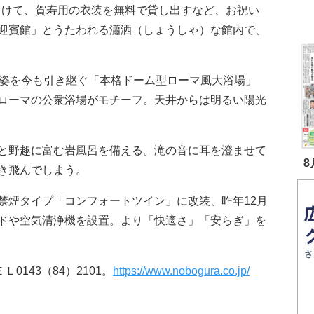
向けて、賀寿用の衣装を無料で貸し出すなど、お祝い
迎賓館」とうたわれる瀟洒（しょうしゃ）な館内で、
姿を今も引き継ぐ「本格ドーム型ローマ風大浴場」
ローマの公衆浴場がモチーフ。天井からは明るい陽光
と野趣に富む岩風呂を備える。滝の音に耳を澄ませて
8
き飛んでしまう。
煙タイプ「コンフォートツイン」に改装、昨年12月
ドや空気清浄機を設置。より「快適さ」「安らぎ」を
143（84）2101。
https://www.nobogura.co.jp/