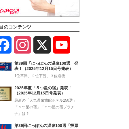
目のコンテンツ
Facebook
Instagram
X
YouTube
Channel
第39回「にっぽんの温泉100選」発
表！（2025年12月15日号発表）
1位草津、２位下呂、３位道後
2025年度「５つ星の宿」発表！
（2025年12月15日号発表）
最新の「人気温泉旅館ホテル250選」
「５つ星の宿」「５つ星の宿プラチ
ナ」は？
第39回にっぽんの温泉100選「投票