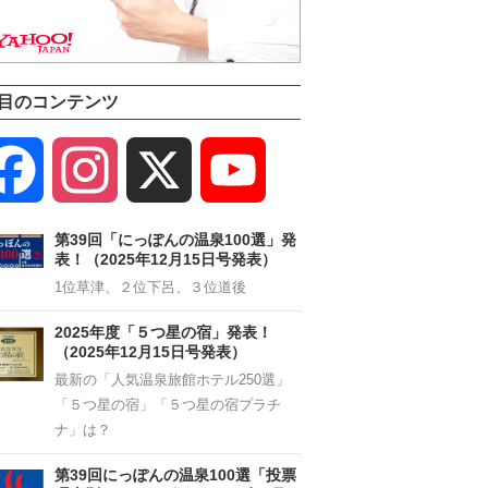
目のコンテンツ
Facebook
Instagram
X
YouTube
Channel
第39回「にっぽんの温泉100選」発
表！（2025年12月15日号発表）
1位草津、２位下呂、３位道後
2025年度「５つ星の宿」発表！
（2025年12月15日号発表）
最新の「人気温泉旅館ホテル250選」
「５つ星の宿」「５つ星の宿プラチ
ナ」は？
第39回にっぽんの温泉100選「投票