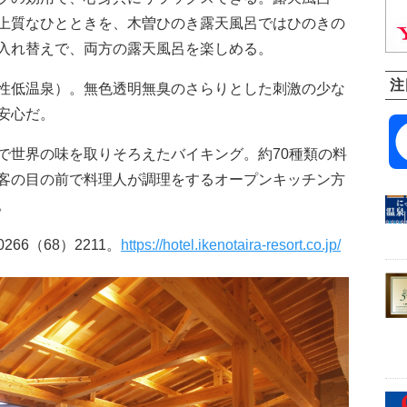
上質なひとときを、木曽ひのき露天風呂ではひのきの
入れ替えで、両方の露天風呂を楽しめる。
注
性低温泉）。無色透明無臭のさらりとした刺激の少な
安心だ。
世界の味を取りそろえたバイキング。約70種類の料
客の目の前で料理人が調理をするオープンキッチン方
。
6（68）2211。
https://hotel.ikenotaira-resort.co.jp/