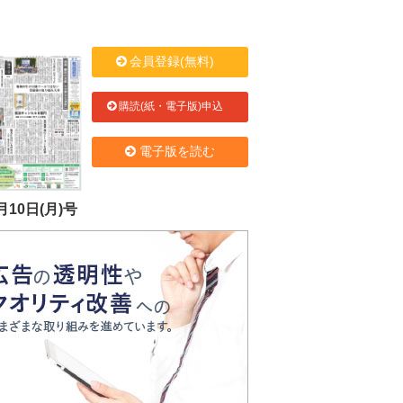
会員登録(無料)
購読(紙・電子版)申込
電子版を読む
月10日(月)号