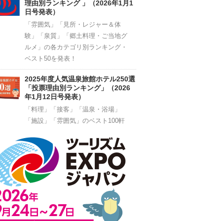
理由別ランキング 」（2026年1月1
日号発表）
「雰囲気」「見所・レジャー＆体
験」「泉質」「郷土料理・ご当地グ
ルメ」の各カテゴリ別ランキング・
ベスト50を発表！
2025年度人気温泉旅館ホテル250選
「投票理由別ランキング」（2026
年1月12日号発表）
「料理」「接客」「温泉・浴場」
「施設」「雰囲気」のベスト100軒