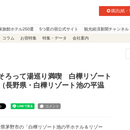
購読(紙・
泉旅館ホテル250選
5つ星の宿公式サイト
観光経済新聞チャンネル
コラム
お宿特集
特集・データ
会社案内
族そろって湯巡り満喫 白樺リゾート池の平ホテル＆リゾーツ（長野県・白樺
そろって湯巡り満喫 白樺リゾート
（長野県・白樺リゾート池の平温
ト
県茅野市の「白樺リゾート池の平ホテル＆リゾー