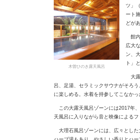
ツ」
ート
どが
館内
広大
ン、
ト」
木曽ひのき露天風呂
大露
呂、足湯、セラミックサウナがそろう
に楽しめる。水着を持参してこなかっ
この大露天風呂ゾーンには2017年
天風呂に入りながら音と映像によるフ
大理石風呂ゾーンには、広々とした
ハーブ湯もあり、やさしい香りとハー