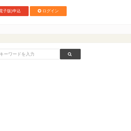
電子版)申込
ログイン
リゾート池の平温泉）