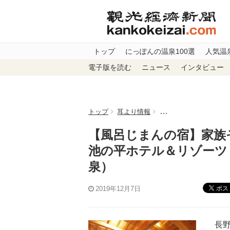
トップ
にっぽんの温泉100選
人気温
電子版を読む
ニュース
インタビュー
トップ
耳より情報
【風呂じまんの宿】家
【風呂じまんの宿】家族
池の平ホテル＆リゾーツ
泉）
ポス
2019年12月7日
長野