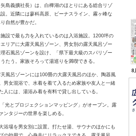
（矢島義擴社長）は、白樺湖のほとりにある総合リゾ
施設。近隣には蓼科高原、ビーナスライン、霧ヶ峰な
あり自然が豊かだ。
施設で最も力を入れているのは入浴施設。1200坪の
なエリアに大露天風呂ゾーン、男女別の露天風呂ゾー
大理石風呂ゾーンを設け、「県下最大級のスパリゾー
とうたう。家族そろって湯巡りを満喫できる。
8
天風呂ゾーンには100畳の大露天風呂のほか、陶器風
。男女混浴で、水着を着て入るため家族や友人と一緒
た人には、湯浴み着を有料で貸し出している。
、「光とプロジェクションマッピング」がオープン。露
ァンタジーの世界を楽しめる。
大浴場を男女別に設置。打たせ湯、サウナのほかにも
ブの効用で、心身共にリラックスできる。露天風呂