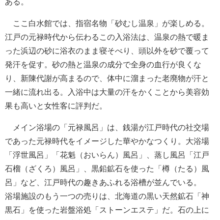
ある。
ここ白水館では、指宿名物「砂むし温泉」が楽しめる。
江戸の元禄時代から伝わるこの入浴法は、温泉の熱で暖ま
った浜辺の砂に浴衣のまま寝そべり、頭以外を砂で覆って
発汗を促す。砂の熱と温泉の成分で全身の血行が良くな
り、新陳代謝が高まるので、体中に溜まった老廃物が汗と
一緒に流れ出る。入浴中は大量の汗をかくことから美容効
果も高いと女性客に評判だ。
メイン浴場の「元禄風呂」は、銭湯が江戸時代の社交場
であった元禄時代をイメージした華やかなつくり。大浴場
「浮世風呂」「花魁（おいらん）風呂」、蒸し風呂「江戸
石榴（ざくろ）風呂」、黒鉛鉱石を使った「樽（たる）風
呂」など、江戸時代の趣きあふれる浴槽が並んでいる。
浴場施設のもう一つの売りは、北海道の黒い天然鉱石「神
黒石」を使った岩盤浴処「ストーンエステ」だ。石の上に