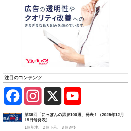
注目のコンテンツ
Facebook
Instagram
X
YouTube
Channel
第39回「にっぽんの温泉100選」発表！（2025年12月
15日号発表）
1位草津、２位下呂、３位道後