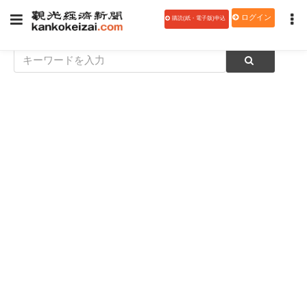
ログイン
購読(紙・電子版)申込