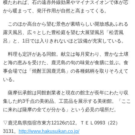
横たわれば、石の遠赤外線効果やマイナスイオンで体が芯
から暖まって、発汗作用が自然と高まってくる。
このほか高台から望む景色が素晴らしい開放感あふれる
露天風呂、広々とした豊松庭を望む大展望風呂「松雲風
呂」と、1日では入りきれないほど設備が充実している。
料理も定評がある同館。献立は毎月変わり、豊かな土壌
と海の恵みを受けた、鹿児島の旬の味覚が食膳に並ぶ。食
事会場では「焼酎王国鹿児島」の各種銘柄を取りそろえて
いる。
薩摩伝承館は同館創業者と現在の館主が長年にわたり収
集した約3千点の美術品、工芸品を展示する美術館。「ここ
に来れば薩摩の全てが分かる」という必見の場所だ。
▽鹿児島県指宿市東方12126の12。ＴＥＬ0993（22）
3131。
http://www.hakusuikan.co.jp/