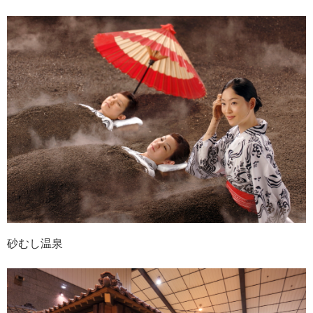
砂むし温泉