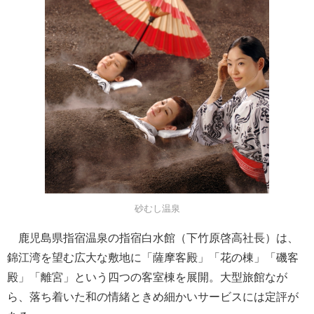
砂むし温泉
鹿児島県指宿温泉の指宿白水館（下竹原啓高社長）は、
錦江湾を望む広大な敷地に「薩摩客殿」「花の棟」「磯客
殿」「離宮」という四つの客室棟を展開。大型旅館なが
ら、落ち着いた和の情緒ときめ細かいサービスには定評が