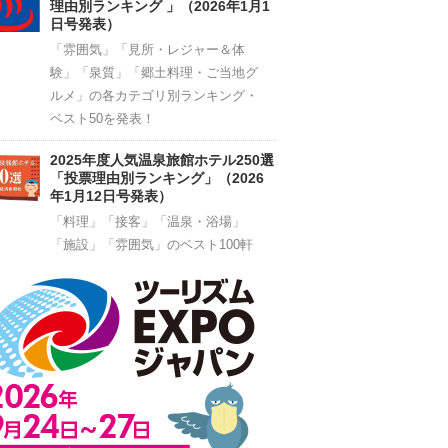
理由別ランキング 」（2026年1月1
日号発表）
「雰囲気」「見所・レジャー＆体
験」「泉質」「郷土料理・ご当地グ
ルメ」の各カテゴリ別ランキング・
ベスト50を発表！
2025年度人気温泉旅館ホテル250選
「投票理由別ランキング」（2026
年1月12日号発表）
「料理」「接客」「温泉・浴場」
「施設」「雰囲気」のベスト100軒