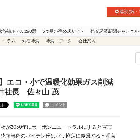
購読(紙・
泉旅館ホテル250選
5つ星の宿公式サイト
観光経済新聞チャンネル
コラム
お宿特集
特集・データ
会社案内
0】エコ・小で温暖化効果ガス削減を目指す 佐々山建築設計社長 佐々山 茂
60】エコ・小で温暖化効果ガス削減
計社長 佐々山 茂
スト
相が2050年にカーボンニュートラルにすると宣言
大統領当確のバイデン氏はパリ協定に復帰すると明言