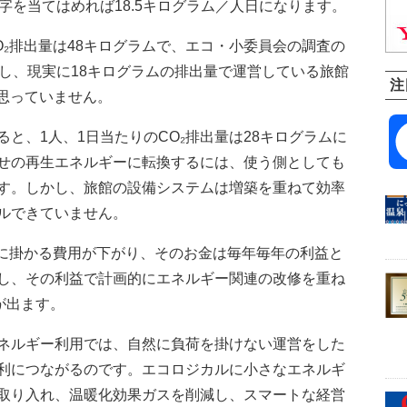
字を当てはめれば18.5キログラム／人日になります。
₂排出量は48キログラムで、エコ・小委員会の調査の
かし、現実に18キログラムの排出量で運営している旅館
注
は思っていません。
、1人、1日当たりのCO₂排出量は28キログラムに
せの再生エネルギーに転換するには、使う側としても
す。しかし、旅館の設備システムは増築を重ねて効率
ルできていません。
に掛かる費用が下がり、そのお金は毎年毎年の利益と
し、その利益で計画的にエネルギー関連の改修を重ね
が出ます。
ネルギー利用では、自然に負荷を掛けない運営をした
利につながるのです。エコロジカルに小さなエネルギ
取り入れ、温暖化効果ガスを削減し、スマートな経営