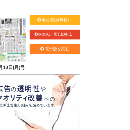
会員登録(無料)
購読(紙・電子版)申込
電子版を読む
月10日(月)号