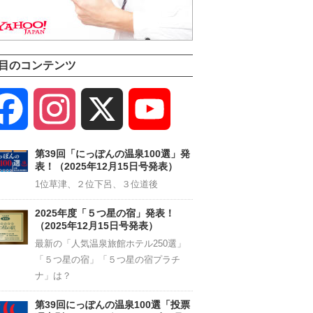
目のコンテンツ
Facebook
Instagram
X
YouTube
Channel
第39回「にっぽんの温泉100選」発
表！（2025年12月15日号発表）
1位草津、２位下呂、３位道後
2025年度「５つ星の宿」発表！
（2025年12月15日号発表）
最新の「人気温泉旅館ホテル250選」
「５つ星の宿」「５つ星の宿プラチ
ナ」は？
第39回にっぽんの温泉100選「投票