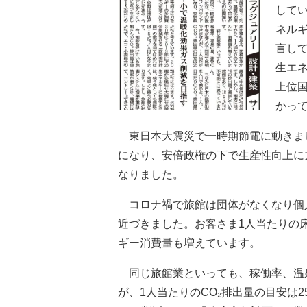
して
ネルギ
言し
生エ
上位
かっ
東日本大震災で一時期節電に動きま
になり、安倍政権の下で生産性向上に
なりました。
コロナ禍で旅館は団体がなくなり個人
近づきました。お客さま1人当たりの
ギー消費量も増えています。
同じ旅館業といっても、稼働率、温
が、1人当たりのCO₂排出量の目安は2