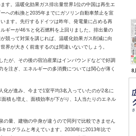
います。温暖化効果ガス排出量世界1位の中国は再生エ
ーへの転換と2035年までにガソリン自動車禁止を宣
ています。先行するドイツは昨年、発電量に占める再
ネルギーが46％と化石燃料を上回りました。排出量の
国が競って対策を講じれば、温暖化効果ガス削減に向
て世界が大きく前進するのは間違いないでしょう。
したが、その後の宿泊産業はインバウンドなどで好調
力を注ぎ、エネルギーの多消費については関心が薄く
8
化が進み、今まで1室平均3名入っていたのが2名に
床面積も増え、面積効率が下がり、1人当たりのエネル
泉の量、建物の中身が違うので同列で比較できません
5キログラムと考えています。2030年に2013年比で