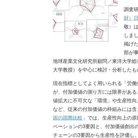
調査
財）
敬）は
しまし
掲げ
部が
地球産業文化研究所顧問／東洋大学総
大学教授）を中心に検討・分析したも
現在指標としてよく用いられる「労働
が、付加価値の測り方には限界がある
値拡大に不可欠な「環境」や生産性向
など、従来の付加価値の枠組みには含
因の国際比較
」では、生産性向上の原
ベーションの3要因と、付加価値創出
チェーンの3要因から生産性を評価し、O