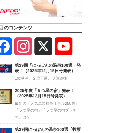
目のコンテンツ
Facebook
Instagram
X
YouTube
Channel
第39回「にっぽんの温泉100選」発
表！（2025年12月15日号発表）
1位草津、２位下呂、３位道後
2025年度「５つ星の宿」発表！
（2025年12月15日号発表）
最新の「人気温泉旅館ホテル250選」
「５つ星の宿」「５つ星の宿プラチ
ナ」は？
第39回にっぽんの温泉100選「投票