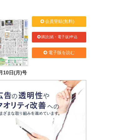
会員登録(無料)
購読(紙・電子版)申込
電子版を読む
月10日(月)号