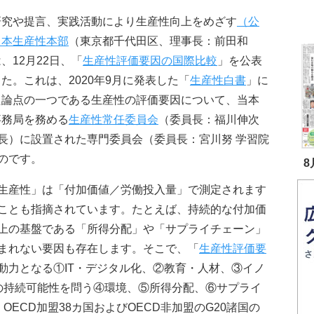
研究や提言、実践活動により生産性向上をめざす
（公
日本生産性本部
（東京都千代田区、理事長：前田和
、12月22日、「
生産性評価要因の国際比較
」を公表
た。これは、2020年9月に発表した「
生産性白書
」に
た論点の一つである生産性の評価要因について、当本
事務局を務める
生産性常任委員会
（委員長：福川伸次
長）に設置された専門委員会（委員長：宮川努 学習院
のです。
8
生産性」は「付加価値／労働投入量」で測定されます
ことも指摘されています。たとえば、持続的な付加価
上の基盤である「所得分配」や「サプライチェーン」
まれない要因も存在します。そこで、「
生産性評価要
動力となる①IT・デジタル化、②教育・人材、③イノ
の持続可能性を問う④環境、⑤所得分配、⑥サプライ
ECD加盟38カ国およびOECD非加盟のG20諸国の