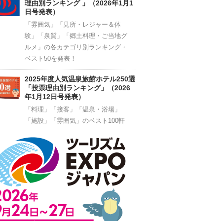
理由別ランキング 」（2026年1月1
日号発表）
「雰囲気」「見所・レジャー＆体
験」「泉質」「郷土料理・ご当地グ
ルメ」の各カテゴリ別ランキング・
ベスト50を発表！
2025年度人気温泉旅館ホテル250選
「投票理由別ランキング」（2026
年1月12日号発表）
「料理」「接客」「温泉・浴場」
「施設」「雰囲気」のベスト100軒