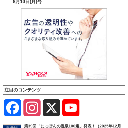
8月10日(月)号
注目のコンテンツ
Facebook
Instagram
X
YouTube
Channel
第39回「にっぽんの温泉100選」発表！（2025年12月