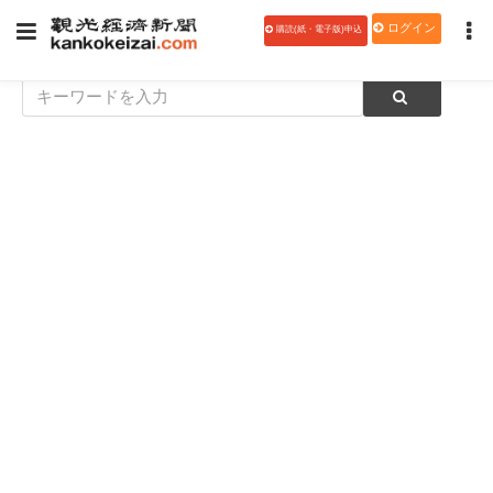
ログイン
購読(紙・電子版)申込