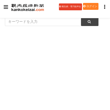
ログイン
購読(紙・電子版)申込