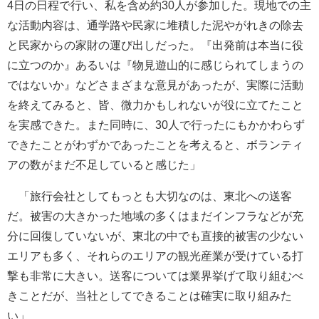
4日の日程で行い、私を含め約30人が参加した。現地での主
な活動内容は、通学路や民家に堆積した泥やがれきの除去
と民家からの家財の運び出しだった。『出発前は本当に役
に立つのか』あるいは『物見遊山的に感じられてしまうの
ではないか』などさまざまな意見があったが、実際に活動
を終えてみると、皆、微力かもしれないが役に立てたこと
を実感できた。また同時に、30人で行ったにもかかわらず
できたことがわずかであったことを考えると、ボランティ
アの数がまだ不足していると感じた」
「旅行会社としてもっとも大切なのは、東北への送客
だ。被害の大きかった地域の多くはまだインフラなどが充
分に回復していないが、東北の中でも直接的被害の少ない
エリアも多く、それらのエリアの観光産業が受けている打
撃も非常に大きい。送客については業界挙げて取り組むべ
きことだが、当社としてできることは確実に取り組みた
い」