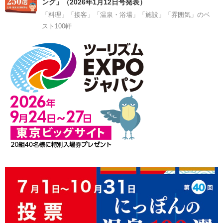
ング」（2026年1月12日号発表）
「料理」「接客」「温泉・浴場」「施設」「雰囲気」のベ
スト100軒