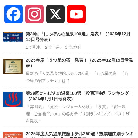
Facebook
Instagram
X
YouTube
Channel
第39回「にっぽんの温泉100選」発表！（2025年12月
15日号発表）
1位草津、２位下呂、３位道後
2025年度「５つ星の宿」発表！（2025年12月15日号発
表）
最新の「人気温泉旅館ホテル250選」「５つ星の宿」「５
つ星の宿プラチナ」は？
第39回にっぽんの温泉100選「投票理由別ランキング 」
（2026年1月1日号発表）
「雰囲気」「見所・レジャー＆体験」「泉質」「郷土料
理・ご当地グルメ」の各カテゴリ別ランキング・ベスト50
を発表！
2025年度人気温泉旅館ホテル250選「投票理由別ランキ