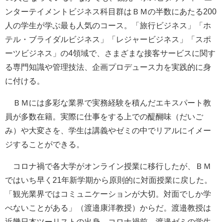
ンターテイメントビジネス科目群はＢＭの半数にあたる200
人の学生が学ぶ最も人気のコース。「旅行ビジネス」「ホ
テル・ブライダルビジネス」「レジャービジネス」「スポ
ーツビジネス」の4領域で、さまざまな接客サービスに関す
る専門知識や管理技法、企画プロデュース力を実践的に身
に付ける。
ＢＭには多彩な業界で実務経験を積んだエキスパート教
員が多数在籍。実際に仕事をする上での醍醐味（だいご
み）や大変さを、学生は講義やゼミの中でリアルにイメー
ジすることができる。
コロナ禍で各大学がオンライン授業に移行したが、ＢＭ
ではいち早く21年新学期から原則的に対面授業に戻した。
「観光業界ではコミュニケーションが大切。対面でしか学
べないことがある」（渡邉康洋教授）からだ。渡邉教授は
近畿日本ツーリストの出身。コロナ禍前、渡邉ゼミの学生