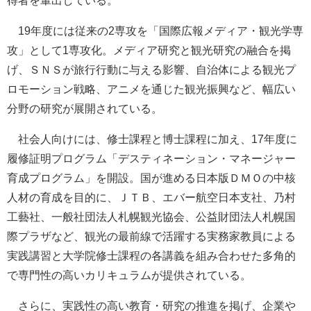
得者を輩出している。
19年度には従来の2専攻を「国際広報メディア・観光学専
攻」として1専攻化。メディア研究と観光研究の融合を掲
げ、ＳＮＳが旅行行動に与える影響、自治体による観光プ
ロモーション戦略、アニメを通じた観光振興など、幅広い
分野の研究が展開されている。
社会人向けには、修士課程と博士課程に加え、17年度に
履修証明プログラム「デスティネーション・マネージャー
育成プログラム」を開設。国が進める日本版ＤＭＯの中核
人材の育成を目的に、ＪＴＢ、エバー航空日本支社、乃村
工藝社、一般社団法人札幌観光協会、公益財団法人札幌国
際プラザなど、観光の最前線で活躍する実務家教員による
実践講習と大学院修士課程の各講義を組み合わせた多角的
で専門性の高いカリキュラムが提供されている。
さらに、実践性の高い教育・研究の推進を掲げ、企業や