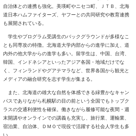
自治体との連携も強化。美瑛町やニセコ町、ＪＴＢ、北海
道日本ハムファイターズ、ヤフーとの共同研究や教育連携
も展開されている。
学生やプログラム受講生のバックグラウンドが多様なこ
とも同専攻の特徴。北海道大学内部からの進学に加え、道
内外の他大学からの進学も多い。留学生は、中国、台湾、
韓国、インドネシアといったアジア各国・地域だけでな
く、フィンランドやグアテマラなど、世界各国から観光と
メディアの融合研究を志す学生が集まる。
また、北海道の雄大な自然を体感できる緑豊かなキャン
パスでありながら札幌駅の目の前という全国でもトップク
ラスの交通利便性を確保。働きながら履修可能な夜間・週
末開講やオンラインでの講義も充実し、旅行業、運輸業、
宿泊業、自治体、ＤＭＯで現役で活躍する社会人学生も多
い。