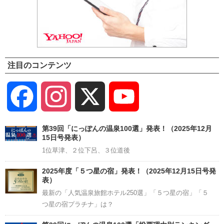
注目のコンテンツ
Facebook
Instagram
X
YouTube
Channel
第39回「にっぽんの温泉100選」発表！（2025年12月
15日号発表）
1位草津、２位下呂、３位道後
2025年度「５つ星の宿」発表！（2025年12月15日号発
表）
最新の「人気温泉旅館ホテル250選」「５つ星の宿」「５
つ星の宿プラチナ」は？