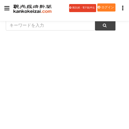
ログイン
購読(紙・電子版)申込