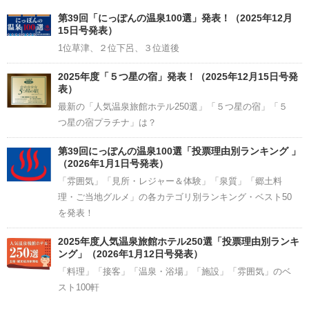
Channel
第39回「にっぽんの温泉100選」発表！（2025年12月
15日号発表）
1位草津、２位下呂、３位道後
2025年度「５つ星の宿」発表！（2025年12月15日号発
表）
最新の「人気温泉旅館ホテル250選」「５つ星の宿」「５
つ星の宿プラチナ」は？
第39回にっぽんの温泉100選「投票理由別ランキング 」
（2026年1月1日号発表）
「雰囲気」「見所・レジャー＆体験」「泉質」「郷土料
理・ご当地グルメ」の各カテゴリ別ランキング・ベスト50
を発表！
2025年度人気温泉旅館ホテル250選「投票理由別ランキ
ング」（2026年1月12日号発表）
「料理」「接客」「温泉・浴場」「施設」「雰囲気」のベ
スト100軒