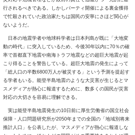
行されるべきである。しかしパーティ開催による裏金獲得
で忙殺されていた政治家たちは国民の安寧にさほど関心が
ないようだ。
日本の地震学者や地球科学者は日本列島が既に「大地変
動の時代」に突入しているため、今後30年以内に70％の確
率で首都直下地震や南海トラフ地震などの超巨大地震が起
こり得ることを警告している。超巨大地震の発生によって
「総人口の半数6800万人が被災する」という予測を提起す
る学者もいる。能登半島地震のような大災害が生じるとマ
スメディアが熱心に報道するために、数多くの国民が災害
対応の大切さを容易に理解できる。
実は能登半島地震発生の10日前に厚生労働省の国立社会
保障・人口問題研究所が2050年までの全国の「地域別将来
推計人口」を公表したが、マスメディアが熱心に報道しな