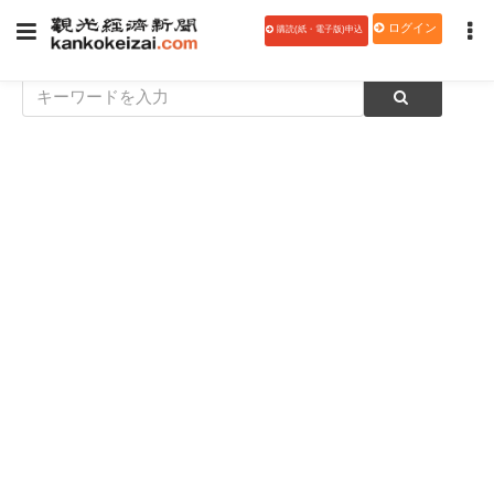
ログイン
購読(紙・電子版)申込