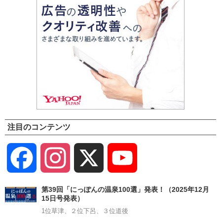
注目のコンテンツ
Facebook
Instagram
X
YouTube
Channel
第39回「にっぽんの温泉100選」発表！（2025年12月
15日号発表）
1位草津、２位下呂、３位道後